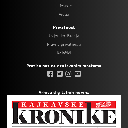
Lifestyle
Video
Privatnost
Uvjeti korištenja
Pravila privatnosti
Kolačići
Pratite nas na društvenim mrežama
Arhiva digitalnih novina