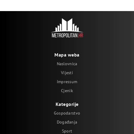
Mapa weba
Naslovnica
Vijesti
Impressum
Cjenik
Kategorije
Gospodarstvo
Događanja
Sport