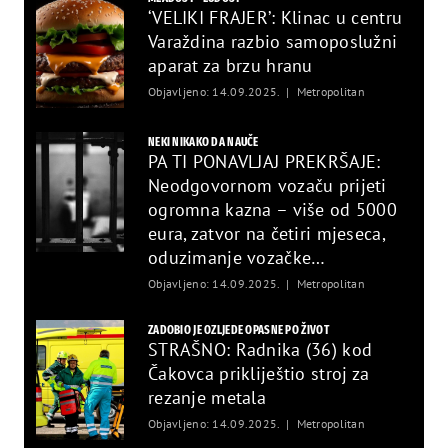
‘VELIKI FRAJER’: Klinac u centru
Varaždina razbio samoposlužni
aparat za brzu hranu
Objavljeno: 14.09.2025.
Metropolitan
NEKI NIKAKO DA NAUČE
PA TI PONAVLJAJ PREKRŠAJE:
Neodgovornom vozaču prijeti
ogromna kazna – više od 5000
eura, zatvor na četiri mjeseca,
oduzimanje vozačke…
Objavljeno: 14.09.2025.
Metropolitan
ZADOBIO JE OZLJEDE OPASNE PO ŽIVOT
STRAŠNO: Radnika (36) kod
Čakovca prikliještio stroj za
rezanje metala
Objavljeno: 14.09.2025.
Metropolitan