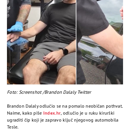
Coinspaid Casino No Deposit Bonus
Lopta je sada na strani vlade.
Kako Koristiti Astropay Za Online Casino U Hrvatskoj
U usporedbi s njima, zapovjednici su model
organizacijske stabilnosti, a tijekom toliko godina imali
su optužbe za seksualno uznemiravanje, zlostavljanje
zaposlenika, bivšeg izvršnog direktora koji je bio
umiješan u Grudenov skandal i tri različita imena.
Da biste aktivirali bonus krug, morate istodobno ispustiti
simbol na drugom i trećem kolutu.
Popularni kasino online bez registracije 2024
Foto: Screenshot /Brandon Dalaly Twitter
Kasino Igre
Brandon Dalaly odlučio se na pomalo neobičan pothvat.
Ako tražite aplikacije koje bi vam omogućile igranje sjajnih
Naime, kako piše
Index.hr
, odlučio je u ruku kirurški
igara na automatima, evo nekoliko aplikacija koje vrijedi
ugraditi čip koji je zapravo ključ njegovog automobila
provjeriti.
Tesle.
Paysafacard Casino Recenzija I Iskustva 2025