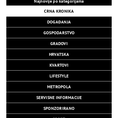
Najnovije po kategorijama
CRNA KRONIKA
DOGAĐANJA
GOSPODARSTVO
GRADOVI
HRVATSKA
KVARTOVI
LIFESTYLE
METROPOLA
SERVISNE INFORMACIJE
SPONZORIRANO