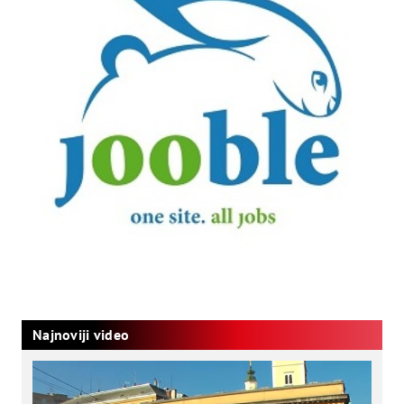
Najnoviji video