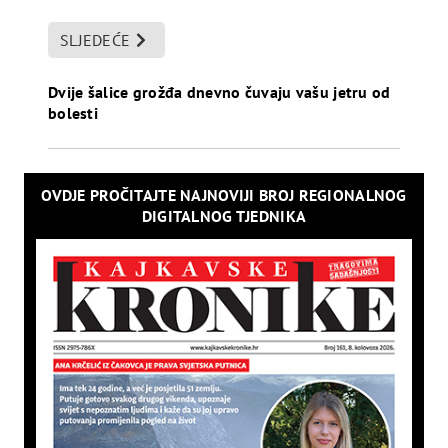
SLJEDEĆE
Dvije šalice grožđa dnevno čuvaju vašu jetru od
bolesti
OVDJE PROČITAJTE NAJNOVIJI BROJ REGIONALNOG
DIGITALNOG TJEDNIKA