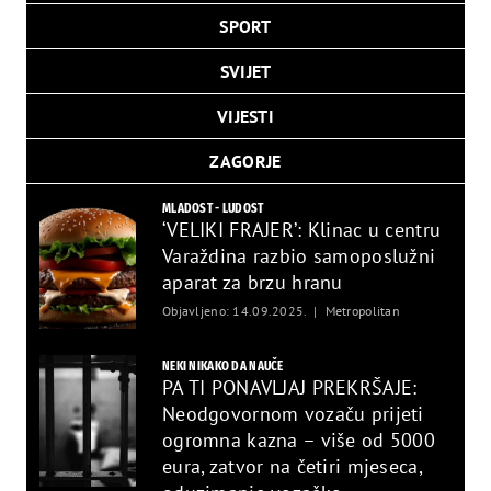
SPORT
SVIJET
VIJESTI
ZAGORJE
MLADOST - LUDOST
‘VELIKI FRAJER’: Klinac u centru
Varaždina razbio samoposlužni
aparat za brzu hranu
Objavljeno: 14.09.2025.
Metropolitan
NEKI NIKAKO DA NAUČE
PA TI PONAVLJAJ PREKRŠAJE:
Neodgovornom vozaču prijeti
ogromna kazna – više od 5000
eura, zatvor na četiri mjeseca,