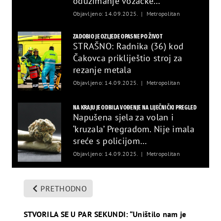
oduzimanje vozačke…
Objavljeno: 14.09.2025.
Metropolitan
ZADOBIO JE OZLJEDE OPASNE PO ŽIVOT
STRAŠNO: Radnika (36) kod
Čakovca prikliještio stroj za
rezanje metala
Objavljeno: 14.09.2025.
Metropolitan
NA KRAJU JE ODBILA VOĐENJE NA LIJEČNIČKI PREGLED
Napušena sjela za volan i
‘kruzala’ Pregradom. Nije imala
sreće s policijom…
Objavljeno: 14.09.2025.
Metropolitan
PRETHODNO
STVORILA SE U PAR SEKUNDI: “Uništilo nam je