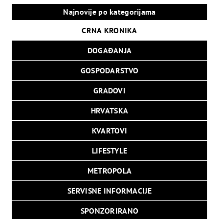
Najnovije po kategorijama
CRNA KRONIKA
DOGAĐANJA
GOSPODARSTVO
GRADOVI
HRVATSKA
KVARTOVI
LIFESTYLE
METROPOLA
SERVISNE INFORMACIJE
SPONZORIRANO