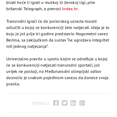
birati hoće li igrati u muškoj ili ženskoj ligi, piše
britanski Telegraph, a prenosi
Index.hr
.
Transrodni igrači će do juniorskog uzrasta morati
odlučiti u kojoj se konkurenciji žele natjecati. Ideja je to
koju je još prije tri godine predstavio Nogometni savez
Berlina, sa zaključkom da sustav “ne ugrožava integritet
niti jednog natjecanja”.
Univerzalno pravilo u sportu kojim se određuje u kojoj
će se konkurenciji natjecati transrodni sportaši, još
uvijek ne postoji, no Međunarodni olimpijski odbor
dozvolio je svakom pojedinom savezu da donese svoja
pravila.
PODIJELI: