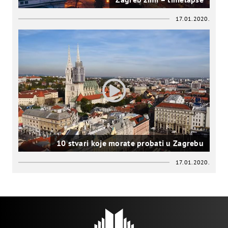
17.01.2020.
10 stvari koje morate probati u Zagrebu
17.01.2020.