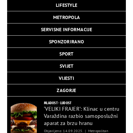
LIFESTYLE
METROPOLA
SERVISNE INFORMACIJE
SPONZORIRANO
SPORT
SVIJET
VIJESTI
ZAGORJE
MLADOST - LUDOST
‘VELIKI FRAJER’: Klinac u centru
Varaždina razbio samoposlužni
aparat za brzu hranu
Objavljeno: 14.09.2025.
Metropolitan