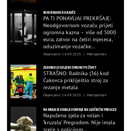
NEKI NIKAKO DA NAUČE
PA TI PONAVLJAJ PREKRŠAJE:
Neodgovornom vozaču prijeti
ogromna kazna – više od 5000
eura, zatvor na četiri mjeseca,
oduzimanje vozačke…
Objavljeno: 14.09.2025.
Metropolitan
ZADOBIO JE OZLJEDE OPASNE PO ŽIVOT
STRAŠNO: Radnika (36) kod
Čakovca prikliještio stroj za
rezanje metala
Objavljeno: 14.09.2025.
Metropolitan
NA KRAJU JE ODBILA VOĐENJE NA LIJEČNIČKI PREGLED
Napušena sjela za volan i
‘kruzala’ Pregradom. Nije imala
sreće s policijom…