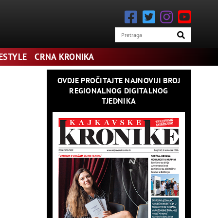
 početi igrati.
FESTYLE
CRNA KRONIKA
ne koji možda žele imati jedan ili više poker stolova koji se
OVDJE PROČITAJTE NAJNOVIJI BROJ
ve igraonice za jednostavno i brzo postavljanje poker noći.
REGIONALNOG DIGITALNOG
TJEDNIKA