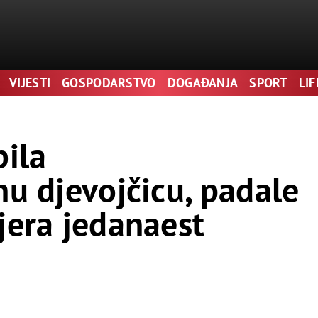
e
: Sada kada znate kako uživati u Ainsu, spremni ste se prijaviti i
VIJESTI
GOSPODARSTVO
DOGAĐANJA
SPORT
LI
u široka, a stražnji udovi zaobljeni i snažni.
sni sklopivi poker stolovi u punoj veličini savršena su roba za o
stavljanjem poker stolova u ormar ili pomoćnu sobu ili uz zido
ila
u djevojčicu, padale
era jedanaest
.