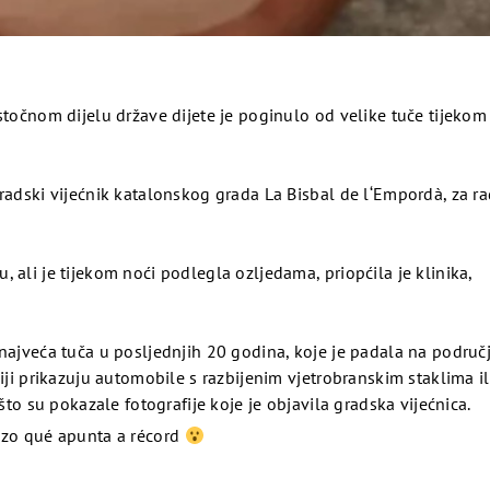
stočnom dijelu države dijete je poginulo od velike tuče tijekom 
radski vijećnik katalonskog grada La Bisbal de l‘Empordà, za ra
ali je tijekom noći podlegla ozljedama, priopćila je klinika,
 najveća tuča u posljednjih 20 godina, koje je padala na područ
iji prikazuju automobile s razbijenim vjetrobranskim staklima il
što su pokazale fotografije koje je objavila gradska vijećnica.
izo qué apunta a récord