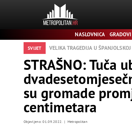
Igrajte pošteni poker za novac 2024
Slot Treasures Of The Pyramids Bonusi I Besplatne Vrtnj
Pretraga
NASLOVNICA
GRADOVI
Slot Sun Of Egypt 3 Bonusi I Besplatne Vrtnje
- Prsa su m
Slot Golden Tour Bonusi I Besplatne Vrtnje
: Naši prijeno
VELIKA TRAGEDIJA U ŠPANJOLSKOJ
SVIJET
lako mogu odložiti jednostavnim presavijanjem nogu i po
STRAŠNO: Tuča ub
Kartice brojeći vrhunski poker 2024
dvadesetomjesečn
Kako Koristiti Coinspaid Za Online Casino U Hrvatskoj
su gromade promj
Kreditne kartice, debitne kartice i prepaid kartice.
Mummys Gold Casino 50 Free Spins
centimetara
Neki igrači svaki tjedan teže velikoj, sudbonosnoj pobjedi
To je jedna od najvažnijih stvari.
Objavljeno: 01.09.2022.
Metropolitan
Kasino trikovi popularni rulet 2024