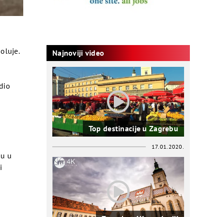
oluje.
Najnoviji video
dio
Top destinacije u Zagrebu
17.01.2020.
ju u
i