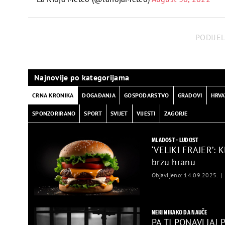
video
PODIJEL
Pogledaj
Najnovije po kategorijama
video
CRNA KRONIKA
DOGAĐANJA
GOSPODARSTVO
GRADOVI
HRVA
SPONZORIRANO
SPORT
SVIJET
VIJESTI
ZAGORJE
MLADOST - LUDOST
‘VELIKI FRAJER’: 
Pogledaj
brzu hranu
Objavljeno: 14.09.2025.
video
NEKI NIKAKO DA NAUČE
PA TI PONAVLJAJ 