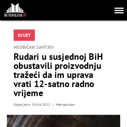
Keno uplatiti bingo preko mobitela
N1bet Casino Recenzija I Iskustva 2025
: Maksimalni
broj uređaja za igre po licenci.
Automati Za Igre Na Sreću On Line Klađenje
- Zašto
SVIJET
biste trebali igrati slotove s Noinsima, a ne s drugim
NEOBIČAN ZAHTJEV
kockarnicama kao što su noinsi ili noinsi.
Rudari u susjednoj BiH
Slot Wizard Of Gems Bonusi I Besplatne Vrtnje
: To znači
obustavili proizvodnju
da imate toliko mogućnosti na koje biste se mogli
kladiti.
tražeći da im uprava
vrati 12-satno radno
Digitalni poker u hrvatskoj kako pobijediti 2024
vrijeme
Captain Cooks Casino 50 Free Spins
Osim bonusa za dobrodošlicu, stranica također pruža
Objavljeno: 30.04.2022.
Metropolitan
igračima i druge promocije, kao što im omogućuje da
osvoje spinove u alinsu ili dobiju udjele u nagradnom
fondu Alinsusa.