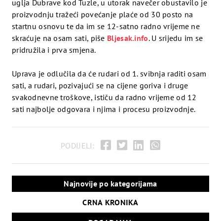
uglja Dubrave kod Tuzle, u utorak navečer obustavilo je
proizvodnju tražeći povećanje plaće od 30 posto na
startnu osnovu te da im se 12-satno radno vrijeme ne
skraćuje na osam sati, piše
Bljesak.info
. U srijedu im se
pridružila i prva smjena.
Uprava je odlučila da će rudari od 1. svibnja raditi osam
sati, a rudari, pozivajući se na cijene goriva i druge
svakodnevne troškove, ističu da radno vrijeme od 12
sati najbolje odgovara i njima i procesu proizvodnje.
PODIJELI:
Najnovije po kategorijama
CRNA KRONIKA