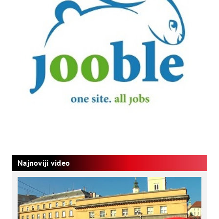
Najnoviji video