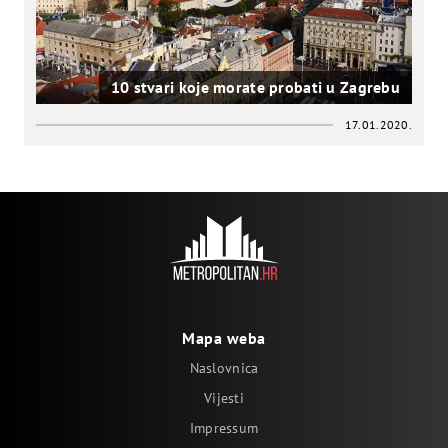
10 stvari koje morate probati u Zagrebu
17.01.2020.
Mapa weba
Naslovnica
Vijesti
Impressum