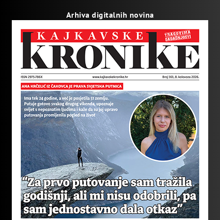
Arhiva digitalnih novina