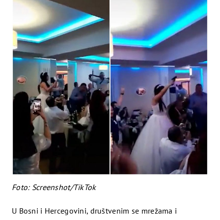
Od 4, do 20, veljače 2024, u Pekingu će se u Kini održati
Zimske Olimpijske igre.
Slottica Casino 50 Free Spins
Također preporučujemo da pažljivo pratite poštivanje
pravila odgovornog kockanja.
Arkadne rotacije odnose se na automate, pa je prirodno
da im platforma posvećuje veliku pažnju.
Besplatni kockanje s online bonusom 2024
Slot Lock It Link Night Life Bonusi I Besplatne Vrtnje
Postoji jedna vrsta igara koja se trenutno nudi samo za zlato, a
ne za stvarni novac.
Slot Gladiator Jackpot Bonusi I Besplatne Vrtnje
Pogledajte sljedeća često postavljana pitanja u vezi s
internetskim kladionicama i kockarnicama u SAD-u.
Foto: Screenshot/TikTok
Premier Casino 50 Free Spins
U Bosni i Hercegovini, društvenim se mrežama i