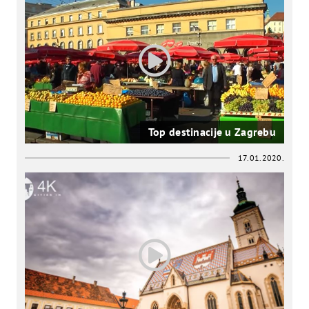
Top destinacije u Zagrebu
17.01.2020.