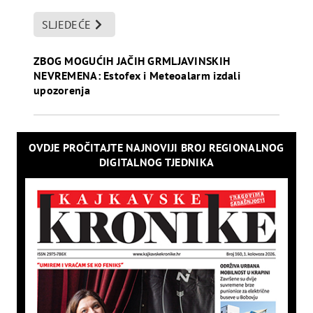
SLJEDEĆE
ZBOG MOGUĆIH JAČIH GRMLJAVINSKIH
NEVREMENA: Estofex i Meteoalarm izdali
upozorenja
OVDJE PROČITAJTE NAJNOVIJI BROJ REGIONALNOG
DIGITALNOG TJEDNIKA