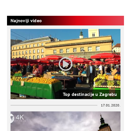
Najnoviji video
Top destinacije u Zagrebu
17.01.2020.