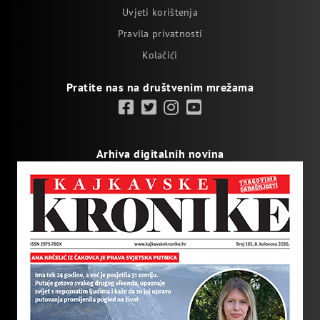
Uvjeti korištenja
Pravila privatnosti
Kolačići
Pratite nas na društvenim mrežama
Arhiva digitalnih novina