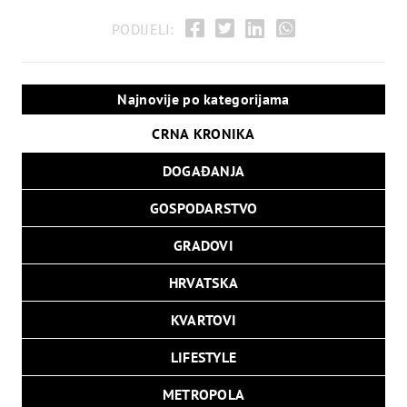
PODIJELI:
Najnovije po kategorijama
CRNA KRONIKA
DOGAĐANJA
GOSPODARSTVO
GRADOVI
HRVATSKA
KVARTOVI
LIFESTYLE
METROPOLA