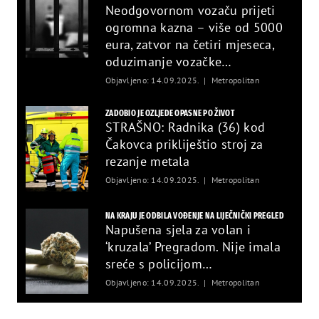
Neodgovornom vozaču prijeti
ogromna kazna – više od 5000
eura, zatvor na četiri mjeseca,
oduzimanje vozačke…
Objavljeno: 14.09.2025.
Metropolitan
ZADOBIO JE OZLJEDE OPASNE PO ŽIVOT
STRAŠNO: Radnika (36) kod
Čakovca prikliještio stroj za
rezanje metala
Objavljeno: 14.09.2025.
Metropolitan
NA KRAJU JE ODBILA VOĐENJE NA LIJEČNIČKI PREGLED
Napušena sjela za volan i
‘kruzala’ Pregradom. Nije imala
sreće s policijom…
Objavljeno: 14.09.2025.
Metropolitan