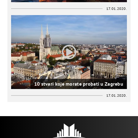
17.01.2020.
10 stvari koje morate probati u Zagrebu
17.01.2020.