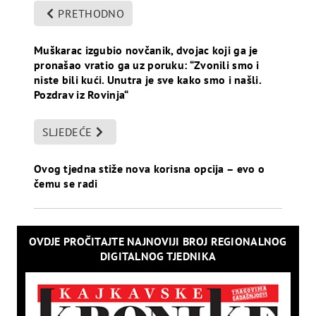
PRETHODNO
Muškarac izgubio novčanik, dvojac koji ga je
pronašao vratio ga uz poruku: “Zvonili smo i
niste bili kući. Unutra je sve kako smo i našli.
Pozdrav iz Rovinja“
SLJEDEĆE
Ovog tjedna stiže nova korisna opcija – evo o
čemu se radi
OVDJE PROČITAJTE NAJNOVIJI BROJ REGIONALNOG
DIGITALNOG TJEDNIKA