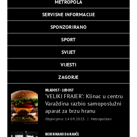
METROPOLA
SERVISNE INFORMACIJE
SPONZORIRANO
SPORT
SVIJET
VIJESTI
ZAGORJE
MLADOST - LUDOST
‘VELIKI FRAJER’: Klinac u centru
Varaždina razbio samoposlužni
aparat za brzu hranu
Objavljeno: 14.09.2025.
Metropolitan
NEKI NIKAKO DA NAUČE