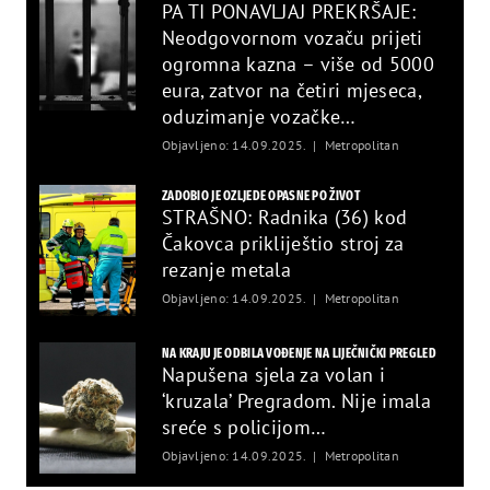
PA TI PONAVLJAJ PREKRŠAJE:
Neodgovornom vozaču prijeti
ogromna kazna – više od 5000
eura, zatvor na četiri mjeseca,
oduzimanje vozačke…
Objavljeno: 14.09.2025.
Metropolitan
ZADOBIO JE OZLJEDE OPASNE PO ŽIVOT
STRAŠNO: Radnika (36) kod
Čakovca prikliještio stroj za
rezanje metala
Objavljeno: 14.09.2025.
Metropolitan
NA KRAJU JE ODBILA VOĐENJE NA LIJEČNIČKI PREGLED
Napušena sjela za volan i
‘kruzala’ Pregradom. Nije imala
sreće s policijom…
Objavljeno: 14.09.2025.
Metropolitan