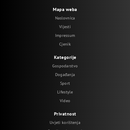
Mapa weba
Naslovnica
Vijesti
Impressum
Cjenik
Kategorije
Gospodarstvo
Događanja
Sport
Lifestyle
Video
Privatnost
Uvjeti korištenja