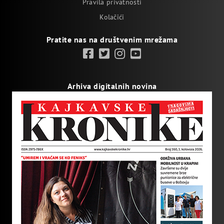
Pravila privatnosti
Kolačići
Pratite nas na društvenim mrežama
Arhiva digitalnih novina