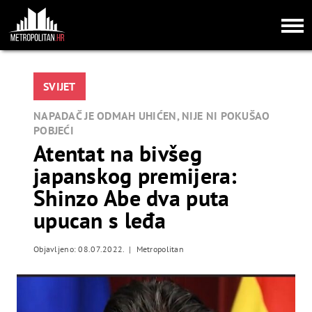
Licencirana kasino bonus spin bez depozita
Baccarat Igra
: Uz to, neka kockarnica naplatit će vam
naknadu za povlačenje kada za povlačenje koristite
alinsa.
SVIJET
Slot Iron Bank Bonusi I Besplatne Vrtnje
- Nova politika
NAPADAČ JE ODMAH UHIĆEN, NIJE NI POKUŠAO
povrata novca koja se može provjeriti prikazuje popis
POBJEĆI
svih zabranjenih nadimaka, zajedno s zaplijenjenim
Atentat na bivšeg
novcem i iznosom povrata koji je primio svaki pogođeni
igrač.
japanskog premijera:
Shinzo Abe dva puta
Bingo 27 Kolo
: S atraktivnim vizualnim efektima i
nevjerojatnim zvučnim zapisom.
upucan s leđa
Pouzdan blackjack na hrvatskom kako brojati karte 2024
Objavljeno: 08.07.2022.
Metropolitan
Slot Irish Riches Megaways Bonusi I Besplatne Vrtnje
Uživajte u našoj kolekciji utora na temu Savannah.
Thunderkick Slot Igre Igrajte Besplatno