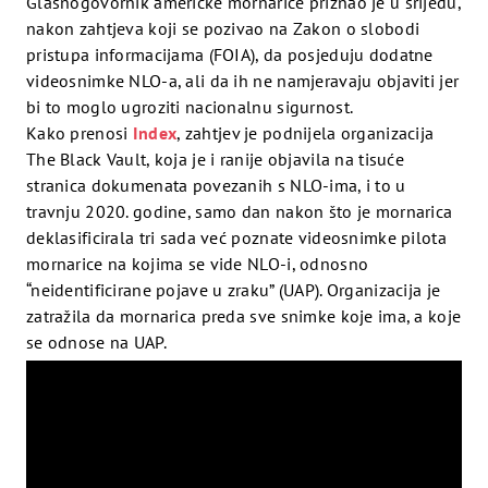
Glasnogovornik američke mornarice priznao je u srijedu,
nakon zahtjeva koji se pozivao na Zakon o slobodi
pristupa informacijama (FOIA), da posjeduju dodatne
videosnimke NLO-a, ali da ih ne namjeravaju objaviti jer
bi to moglo ugroziti nacionalnu sigurnost.
Kako prenosi
Index
, zahtjev je podnijela organizacija
The Black Vault, koja je i ranije objavila na tisuće
stranica dokumenata povezanih s NLO-ima, i to u
travnju 2020. godine, samo dan nakon što je mornarica
deklasificirala tri sada već poznate videosnimke pilota
mornarice na kojima se vide NLO-i, odnosno
“neidentificirane pojave u zraku” (UAP). Organizacija je
zatražila da mornarica preda sve snimke koje ima, a koje
se odnose na UAP.