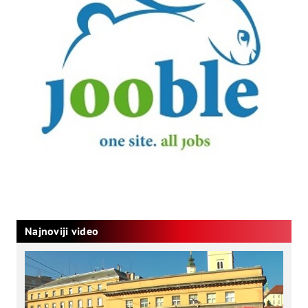
Najnoviji video