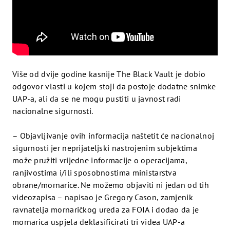
Više od dvije godine kasnije The Black Vault je dobio
odgovor vlasti u kojem stoji da postoje dodatne snimke
UAP-a, ali da se ne mogu pustiti u javnost radi
nacionalne sigurnosti.
– Objavljivanje ovih informacija naštetit će nacionalnoj
sigurnosti jer neprijateljski nastrojenim subjektima
može pružiti vrijedne informacije o operacijama,
ranjivostima i/ili sposobnostima ministarstva
obrane/mornarice. Ne možemo objaviti ni jedan od tih
videozapisa – napisao je Gregory Cason, zamjenik
ravnatelja mornaričkog ureda za FOIA i dodao da je
mornarica uspjela deklasificirati tri videa UAP-a