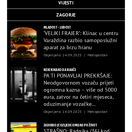
VIJESTI
ZAGORJE
MLADOST - LUDOST
‘VELIKI FRAJER’: Klinac u centru
Varaždina razbio samoposlužni
aparat za brzu hranu
Objavljeno: 14.09.2025.
Metropolitan
NEKI NIKAKO DA NAUČE
PA TI PONAVLJAJ PREKRŠAJE:
Neodgovornom vozaču prijeti
ogromna kazna – više od 5000
eura, zatvor na četiri mjeseca,
oduzimanje vozačke…
Objavljeno: 14.09.2025.
Metropolitan
ZADOBIO JE OZLJEDE OPASNE PO ŽIVOT
STRAŠNO: Radnika (36) kod