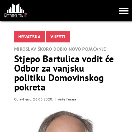
Keno igrati jackpot
Wazdan Casino Igre Recenzija
: Ispod su postavke i
informacije, kao i izbor broja linija (od 1 do 10) i
kovanica (od 1 do 10).
HRVATSKA
VIJESTI
Keno Dobici
- Da biste pokrenuli bonus značajku
MIROSLAV ŠKORO DOBIO NOVO POJAČANJE
besplatnih okretaja, koja se pokreće kada se tri simbola
Stjepo Bartulica vodit će
totema vuka kotrljaju bilo gdje na kolutima 2, 3 i 4,
dobivate 7 besplatnih okretaja.
Odbor za vanjsku
Unibet Casino No Deposit Bonus
: Nora mora proći kroz
politiku Domovinskog
cijelu igru.
pokreta
Najbolji live slot igrati 2024
Objavljeno: 26.05.2020.
Ante Ferara
Slot Triple Monkey Bonusi I Besplatne Vrtnje
Ovisno o vašoj razini, pogodnosti uključuju.
Paysafacard Casino No Deposit Bonus
Jedan od najčešće korištenih e-novčanika je Alinsus