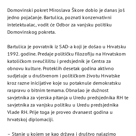
Domovinski pokret Miroslava Škore dobio je danas još
jedno pojačanje. Bartulica, poznati konzervativni
intelektualac, vodit će Odbor za vanjsku politiku
Domovinskog pokreta.
Bartulica je povratnik iz SAD-a koji je došao u Hrvatsku
1992. godine. Predaje političku filozofiju na Hrvatskom
katoličkom sveučilištu i predsjednik je Centra za
obnovu kulture. Proteklih desetak godina aktivno
sudjeluje u društvenom i političkom životu Hrvatske
kroz razne inicijative koje su potaknule demokratsku
raspravu o bitnim temama. Obnašao je dužnost
savjetnika za vjerska pitanja u Uredu predsjednika RH te
savjetnika za vanjsku politiku u Uredu predsjednika
Vlade RH. Prije toga je proveo dvanaest godina u
hrvatskoj diplomaciji.
– Stanje u kojem se kao država i društvo nalazimo