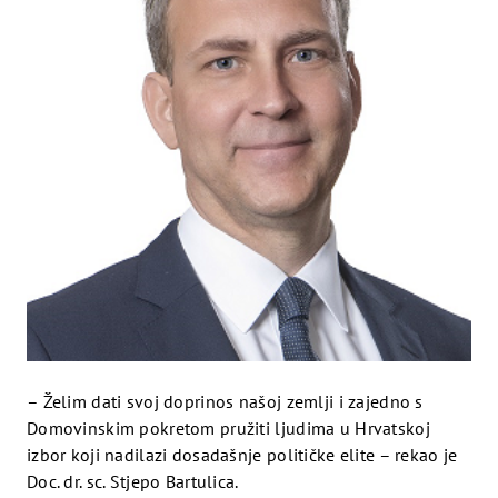
zahvaljujući svim prednostima koje nudi.
Prevarili su me da dobijem više novca lažući me o
jednostavnim činjenicama koje su zabilježene i lako
identificirane kad sam napokon dobio dovoljno i
provjerio sam.
Besplatni rulet bonus
Slot Gold Rush With Johnny Cash Bonusi I Besplatne Vrtnje
Međutim, vrlo je popularna jer je to igra s kojom su mnogi
igrači upoznati iz igranja u zemaljskim kockarnicama.
Poker Igra Pravila
A casino bonusi mogu ovu zabavu učiniti još ugodnijom.
Slot Viva Las Vegas Bonusi I Besplatne Vrtnje
– Želim dati svoj doprinos našoj zemlji i zajedno s
Domovinskim pokretom pružiti ljudima u Hrvatskoj
izbor koji nadilazi dosadašnje političke elite – rekao je
Doc. dr. sc. Stjepo Bartulica.