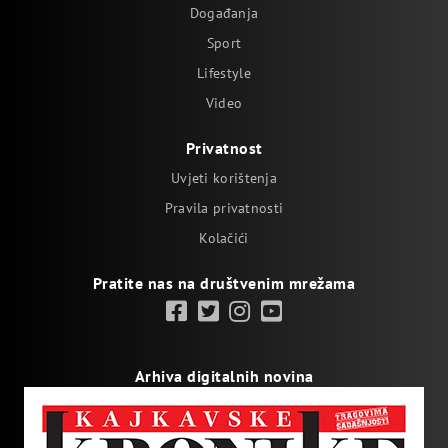
Događanja
Sport
Lifestyle
Video
Privatnost
Uvjeti korištenja
Pravila privatnosti
Kolačići
Pratite nas na društvenim mrežama
Arhiva digitalnih novina