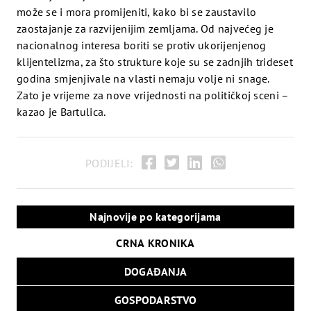
može se i mora promijeniti, kako bi se zaustavilo
zaostajanje za razvijenijim zemljama. Od najvećeg je
nacionalnog interesa boriti se protiv ukorijenjenog
klijentelizma, za što strukture koje su se zadnjih trideset
godina smjenjivale na vlasti nemaju volje ni snage.
Zato je vrijeme za nove vrijednosti na političkoj sceni –
kazao je Bartulica.
PODIJELI:
Najnovije po kategorijama
CRNA KRONIKA
DOGAĐANJA
GOSPODARSTVO