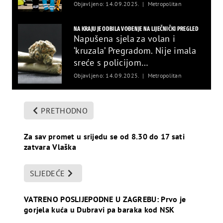
Objavljeno: 14.09.2025.
Metropolitan
NA KRAJU JE ODBILA VOĐENJE NA LIJEČNIČKI PREGLED
Napušena sjela za volan i
‘kruzala’ Pregradom. Nije imala
sreće s policijom…
Objavljeno: 14.09.2025.
Metropolitan
PRETHODNO
Za sav promet u srijedu se od 8.30 do 17 sati
zatvara Vlaška
SLJEDEĆE
VATRENO POSLIJEPODNE U ZAGREBU: Prvo je
gorjela kuća u Dubravi pa baraka kod NSK