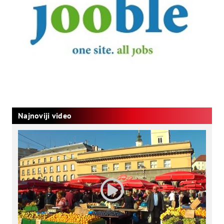
Najnoviji video