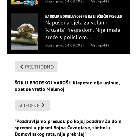
Objavljeno: 14.09.2025.
Metropolitan
NA KRAJU JE ODBILA VOĐENJE NA LIJEČNIČKI PREGLED
Napušena sjela za volan i
‘kruzala’ Pregradom. Nije imala
sreće s policijom…
Objavljeno: 14.09.2025.
Metropolitan
PRETHODNO
ŠOK U BRODSKOJ VAROŠI: Klepetan nije uginuo,
opet se vratio Malenoj
SLJEDEĆE
"Pozdravljamo presudu po kojoj pozdrav Za dom
spremni u pjesmi Bojna Čavoglave, simbolu
Domovinskog rata, nije prekršaj"