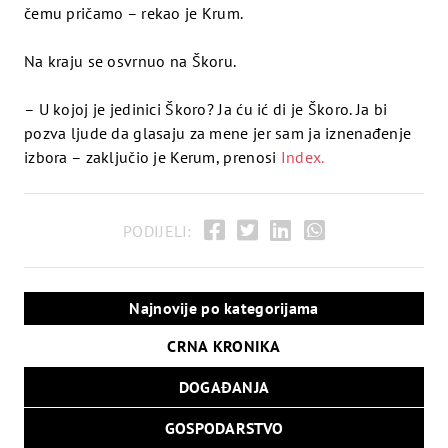
čemu pričamo – rekao je Krum.
Na kraju se osvrnuo na Škoru.
– U kojoj je jedinici Škoro? Ja ću ić di je Škoro. Ja bi
pozva ljude da glasaju za mene jer sam ja iznenađenje
izbora – zaključio je Kerum, prenosi
Index.
PODIJELI:
Najnovije po kategorijama
CRNA KRONIKA
DOGAĐANJA
GOSPODARSTVO