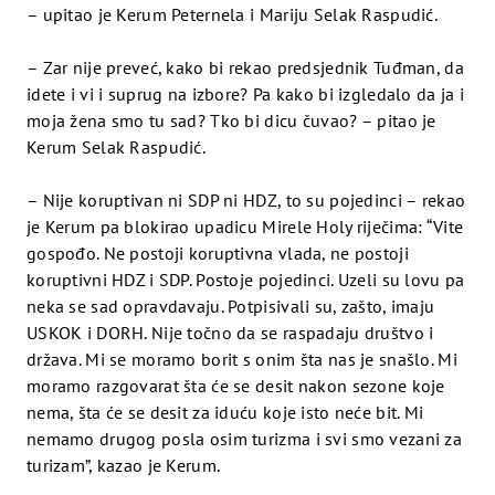
– upitao je Kerum Peternela i Mariju Selak Raspudić.
– Zar nije preveć, kako bi rekao predsjednik Tuđman, da
idete i vi i suprug na izbore? Pa kako bi izgledalo da ja i
moja žena smo tu sad? Tko bi dicu čuvao? – pitao je
Kerum Selak Raspudić.
– Nije koruptivan ni SDP ni HDZ, to su pojedinci – rekao
je Kerum pa blokirao upadicu Mirele Holy riječima: “Vite
gospođo. Ne postoji koruptivna vlada, ne postoji
koruptivni HDZ i SDP. Postoje pojedinci. Uzeli su lovu pa
neka se sad opravdavaju. Potpisivali su, zašto, imaju
USKOK i DORH. Nije točno da se raspadaju društvo i
država. Mi se moramo borit s onim šta nas je snašlo. Mi
moramo razgovarat šta će se desit nakon sezone koje
nema, šta će se desit za iduću koje isto neće bit. Mi
nemamo drugog posla osim turizma i svi smo vezani za
turizam”, kazao je Kerum.