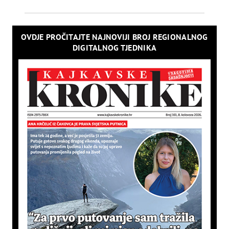
OVDJE PROČITAJTE NAJNOVIJI BROJ REGIONALNOG
DIGITALNOG TJEDNIKA