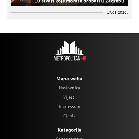
10 stvari koje morate probati u Zagrebu
17.01.2020.
Mapa weba
Naslovnica
Vijesti
Impressum
Cjenik
Kategorije