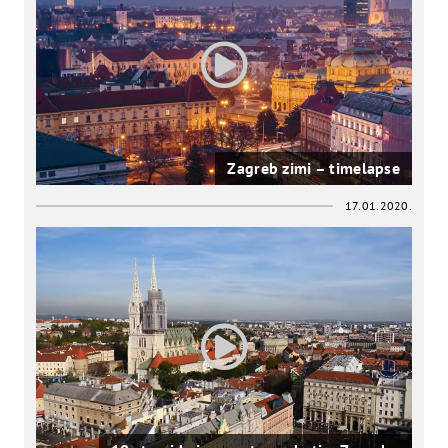
Zagreb zimi – timelapse
17.01.2020.