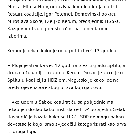
Mosta, Mirela Holy, nezavisna kandidatkinja na listi
Restart koalicije, Igor Peternel, Domovinski pokret
Miroslava Škore, i Željko Kerum, predsjednik HGS-a.
Razgovarali su o predstojećim parlamentarnim
izborima.
Kerum je rekao kako je on u politici već 12 godina.
– Moja je stranka već 12 godina prva u gradu Splitu, a
druga u županiji – rekao je Kerum. Dodao je kako je u
Splitu u koaliciji s HDZ-om. Naglasio je kako ide na
predstojeće izbore zbog birača koji ga zovu.
– Ako uđem u Sabor, koalirat ću sa pobjednicima –
rekao je i dodao kako misli da će HDZ pobijediti. Selak
Raspudić je kazala kako se HDZ i SDP ne mogu nakon
devastacije kojoj smo svjedočili kategorizirati kao prva
ili druga liga.