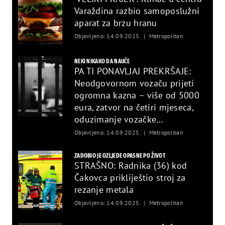
Varaždina razbio samoposlužni
aparat za brzu hranu
Objavljeno: 14.09.2025.
Metropolitan
NEKI NIKAKO DA NAUČE
PA TI PONAVLJAJ PREKRŠAJE:
Neodgovornom vozaču prijeti
ogromna kazna – više od 5000
eura, zatvor na četiri mjeseca,
oduzimanje vozačke…
Objavljeno: 14.09.2025.
Metropolitan
ZADOBIO JE OZLJEDE OPASNE PO ŽIVOT
STRAŠNO: Radnika (36) kod
Čakovca prikliještio stroj za
rezanje metala
Objavljeno: 14.09.2025.
Metropolitan