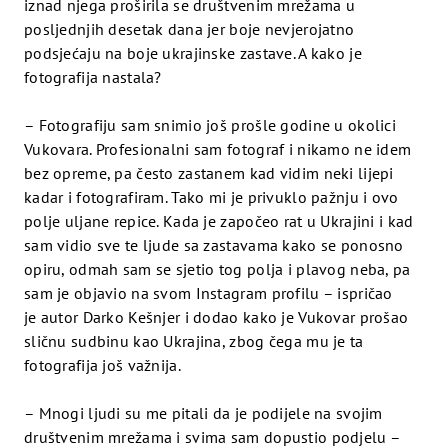
iznad njega proširila se društvenim mrežama u
posljednjih desetak dana jer boje nevjerojatno
podsjećaju na boje ukrajinske zastave. A kako je
fotografija nastala?
– Fotografiju sam snimio još prošle godine u okolici
Vukovara. Profesionalni sam fotograf i nikamo ne idem
bez opreme, pa često zastanem kad vidim neki lijepi
kadar i fotografiram. Tako mi je privuklo pažnju i ovo
polje uljane repice. Kada je započeo rat u Ukrajini i kad
sam vidio sve te ljude sa zastavama kako se ponosno
opiru, odmah sam se sjetio tog polja i plavog neba, pa
sam je objavio na svom Instagram profilu – ispričao
je autor Darko Kešnjer i dodao kako je Vukovar prošao
sličnu sudbinu kao Ukrajina, zbog čega mu je ta
fotografija još važnija.
– Mnogi ljudi su me pitali da je podijele na svojim
društvenim mrežama i svima sam dopustio podjelu –