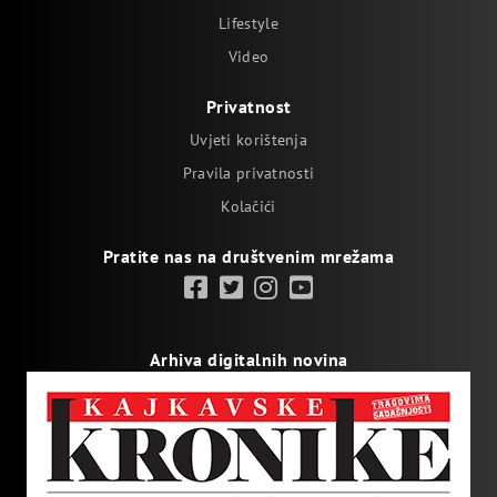
Lifestyle
Video
Privatnost
Uvjeti korištenja
Pravila privatnosti
Kolačići
Pratite nas na društvenim mrežama
Arhiva digitalnih novina