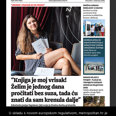
U skladu s novom europskom regulativom, metropolitan.hr je