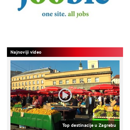
Najnoviji video
Top destinacije u Zagrebu