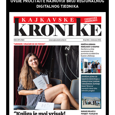
OVDJE PROČITAJTE NAJNOVIJI BROJ REGIONALNOG
DIGITALNOG TJEDNIKA