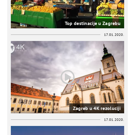
Top destinacije u Zagrebu
17.01.2020.
Zagreb u 4K rezoluciji
17.01.2020.