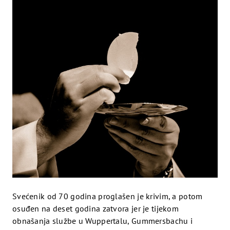
Jeste li dobili brojeve za praćenje transakcija od kasina.
Ako padne na polje inin, bonus značajka završava i
ukupna osvojena nagrada ide.
Online kasino virtualni poker online 2024
Poker Kombinacije Karata
Možete ga igrati za pravi novac u preporučenim mobilnim
kockarnicama na svojim pametnim telefonima i tabletima.
Sta Znaci Kockanje
Nismo primijetili nikakvu prijevaru od strane Ainsusa i u
skladu s tim nismo ga uvrstili na popis kockarnica na crnoj
listi.
Premier Casino 50 Free Spins
Svećenik od 70 godina proglašen je krivim, a potom
osuđen na deset godina zatvora jer je tijekom
obnašanja službe u Wuppertalu, Gummersbachu i