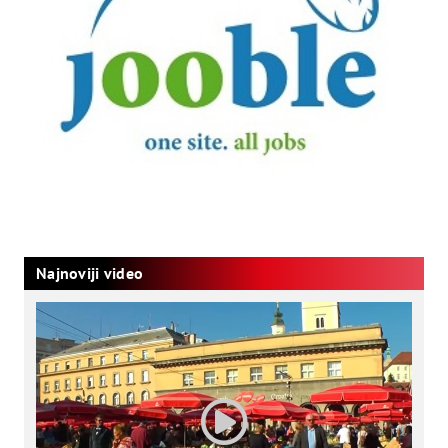
Najnoviji video