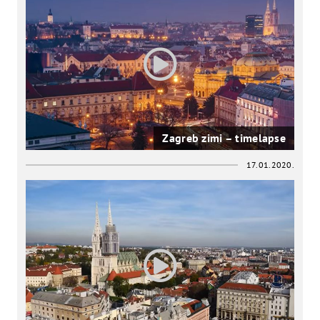
Zagreb zimi – timelapse
17.01.2020.