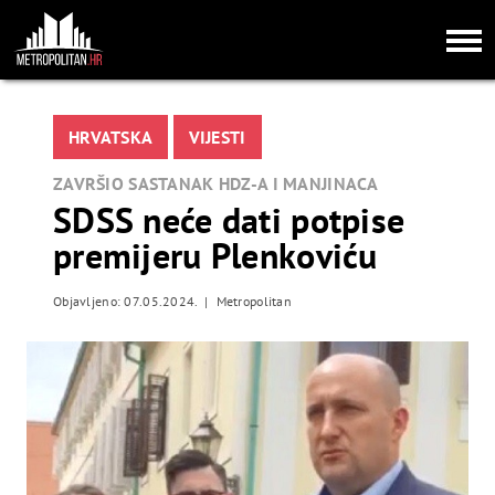
Rulet bez depozita kasino igre 2024
Elektronski Rulet Iskustva
: Podrazumijeva se da su svi
ovi kockarnice testirani od strane naših stručnjaka za
maksimalnu pouzdanost i sigurnost.
HRVATSKA
VIJESTI
Playamo Casino Hr 2025 Review
- Prijevoznik također
ZAVRŠIO SASTANAK HDZ-A I MANJINACA
želi biti siguran da će preferencije i potrebe igrača biti
SDSS neće dati potpise
zadovoljene jer njegova biblioteka sadržaja neprestano
raste, jer svaki mjesec izlaze nove igre.
premijeru Plenkoviću
Internetski Kasino S Interac Kasina 2025
: Prikupite 5
Objavljeno: 07.05.2024.
Metropolitan
takvih simbola kako biste povećali dobitak za 50 puta.
Isplativ rulet igra za pravi novac 2024
Melbet Casino No Deposit Bonus
Odaberite svoje bankarsko rješenje (trebalo bi biti isto
ono koje se koristi za depozite), unesite iznos i kliknite
upit.