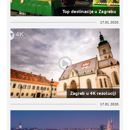
Top destinacije u Zagrebu
17.01.2020.
Zagreb u 4K rezoluciji
17.01.2020.