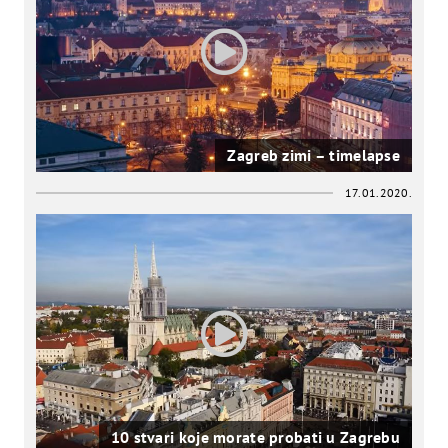
Zagreb zimi – timelapse
17.01.2020.
10 stvari koje morate probati u Zagrebu