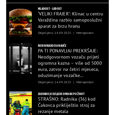
MLADOST - LUDOST
‘VELIKI FRAJER’: Klinac u centru
Varaždina razbio samoposlužni
aparat za brzu hranu
Objavljeno: 14.09.2025.
Metropolitan
NEKI NIKAKO DA NAUČE
PA TI PONAVLJAJ PREKRŠAJE:
Neodgovornom vozaču prijeti
ogromna kazna – više od 5000
eura, zatvor na četiri mjeseca,
oduzimanje vozačke…
Objavljeno: 14.09.2025.
Metropolitan
ZADOBIO JE OZLJEDE OPASNE PO ŽIVOT
STRAŠNO: Radnika (36) kod
Čakovca prikliještio stroj za
rezanje metala