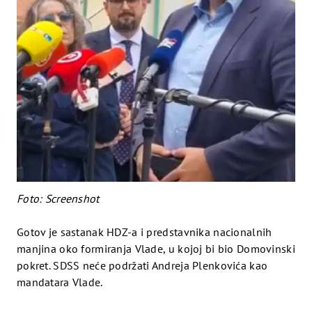
Crobet Casino No Deposit Bonus
Ima drvena kolica i životinjske kosture, pa je razumljivo
da ljudi ovdje nisu česti posjetitelji.
To znači da se tehnički, ako ste dovoljno pronicljivi i
upoznati s konceptom, brojanje karata može primijeniti u
hvalisanju s tri kartice.
Kasina s virtualnim ruletom nije potreban depozit 2024
Blackjack Igra
S toliko kockarnica koje se natječu za vaše pokroviteljstvo, ne
nedostaje sjajnih ponuda i ponuda koje možete dobiti kao
Foto: Screenshot
novi kupac.
Circus Casino No Deposit Bonus
Gotov je sastanak HDZ-a i predstavnika nacionalnih
Uz to, odabrali smo pet najboljih internetskih kockarnica
manjina oko formiranja Vlade, u kojoj bi bio Domovinski
dostupnih u Velikoj Britaniji.
pokret. SDSS neće podržati Andreja Plenkovića kao
Slot Jokers Jewels Bonusi I Besplatne Vrtnje
mandatara Vlade.