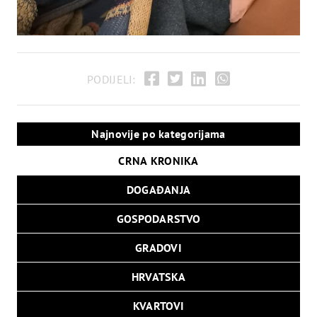
PODIJELI:
Najnovije po kategorijama
CRNA KRONIKA
DOGAĐANJA
GOSPODARSTVO
GRADOVI
HRVATSKA
KVARTOVI