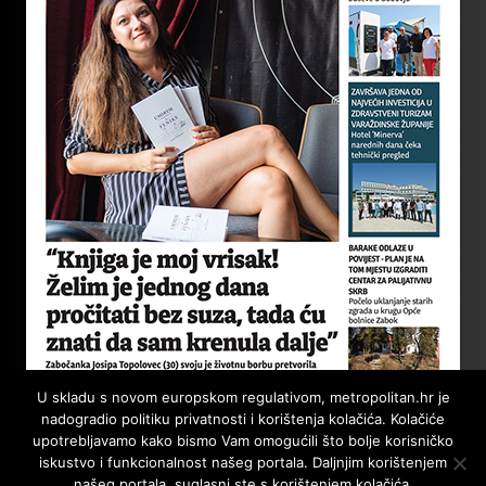
U skladu s novom europskom regulativom, metropolitan.hr je
nadogradio politiku privatnosti i korištenja kolačića. Kolačiće
upotrebljavamo kako bismo Vam omogućili što bolje korisničko
iskustvo i funkcionalnost našeg portala. Daljnjim korištenjem
našeg portala, suglasni ste s korištenjem kolačića.