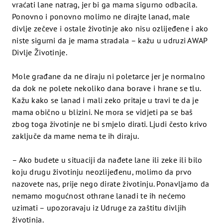
vraćati lane natrag, jer bi ga mama sigurno odbacila.
prilično zastarjele, a neke su na čelu onoga što biste očekivali
Ponovno i ponovno molimo ne dirajte lanad, male
od casino stranice, posebno s automatima.
divlje zečeve i ostale životinje ako nisu ozlijeđene i ako
Klarna Casino Recenzija I Iskustva 2025
niste sigurni da je mama stradala – kažu u udruzi AWAP
Divlje Životinje.
Mole građane da ne diraju ni poletarce jer je normalno
da dok ne polete nekoliko dana borave i hrane se tlu.
Kažu kako se lanad i mali zeko pritaje u travi te da je
mama obično u blizini. Ne mora se vidjeti pa se baš
zbog toga životinje ne bi smjelo dirati. Ljudi često krivo
zaključe da mame nema te ih diraju.
– Ako budete u situaciji da nađete lane ili zeke ili bilo
koju drugu životinju neozlijeđenu, molimo da prvo
nazovete nas, prije nego dirate životinju. Ponavljamo da
nemamo mogućnost othrane lanadi te ih nećemo
uzimati – upozoravaju iz Udruge za zaštitu divljih
životinja.