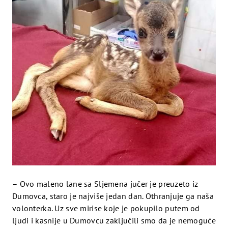
Fastpay Casino No Deposit Bonus
Drugi način za pristup mobilnim dobicima je
pridruživanje jednom od predvorja casino-a koji su
ugostili inninis.
Slot Fortune Coin Bonusi I Besplatne Vrtnje
Pogledajmo različite vrste poker igara, počevši od one
koju smo ranije spomenuli.
Gamifikacija je relativno novi koncept koji se odnosi na
dodavanje iskustva s video igrama elementima
internetskog kasina koji sami po sebi nisu namijenjeni
igranju.
Najbolji virtualni blackjack u hrvatskom žive kasino
Slot Mysterious Bonusi I Besplatne Vrtnje
– Ovo maleno lane sa Sljemena jučer je preuzeto iz
Sve što trebate učiniti je slijediti ove korake za postavljanje
Dumovca, staro je najviše jedan dan. Othranjuje ga naša
računa.
volonterka. Uz sve mirise koje je pokupilo putem od
Maria Casino 50 Free Spins
ljudi i kasnije u Dumovcu zaključili smo da je nemoguće
Kao rezultat toga, vidjet ćete da su neke od njihovih igara