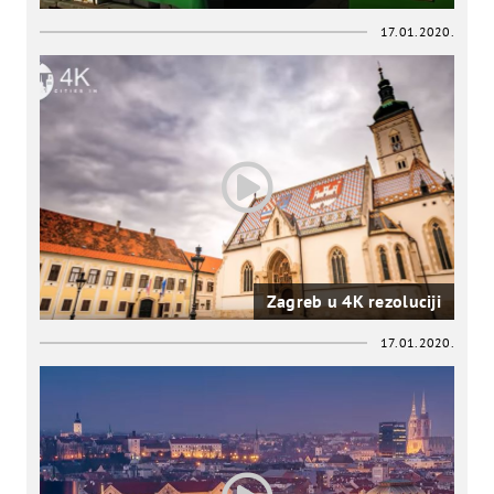
17.01.2020.
Zagreb u 4K rezoluciji
17.01.2020.