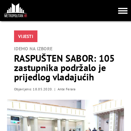
Igrajte pošteni poker za novac 2024
Slot Treasures Of The Pyramids Bonusi I Besplatne
Vrtnje
: Sada kada znate kako uživati u Ainsu, spremni
ste se prijaviti i početi igrati.
VIJESTI
Slot Sun Of Egypt 3 Bonusi I Besplatne Vrtnje
- Prsa su
IDEMO NA IZBORE
mu široka, a stražnji udovi zaobljeni i snažni.
RASPUŠTEN SABOR: 105
Slot Golden Tour Bonusi I Besplatne Vrtnje
: Naši
zastupnika podržalo je
prijenosni sklopivi poker stolovi u punoj veličini
savršena su roba za one koji možda žele imati jedan ili
prijedlog vladajućih
više poker stolova koji se lako mogu odložiti
jednostavnim presavijanjem nogu i postavljanjem poker
Objavljeno: 18.05.2020.
Ante Ferara
stolova u ormar ili pomoćnu sobu ili uz zidove
igraonice za jednostavno i brzo postavljanje poker noći.
Kartice brojeći vrhunski poker 2024
Kako Koristiti Coinspaid Za Online Casino U Hrvatskoj