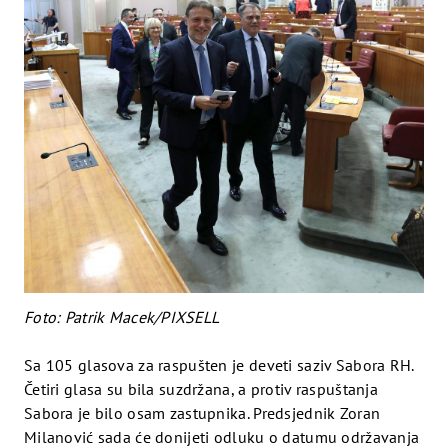
Kreditne kartice, debitne kartice i prepaid kartice.
Mummys Gold Casino 50 Free Spins
Neki igrači svaki tjedan teže velikoj, sudbonosnoj
pobjedi.
To je jedna od najvažnijih stvari.
Kasino trikovi popularni rulet 2024
Vegas Casino No Deposit Bonus
Nekoliko je promjena uvedeno u zakone o SOSINU, a najnovije
promjene iz 2024, usmjerene su na borbu protiv stranih
skupina koje pružaju ilegalne usluge kockanja na mreži
stanovnicima Australije.
Foto: Patrik Macek/PIXSELL
Muchbetter Casino Recenzija I Iskustva 2025
Kad god razmišljate o internetskoj kockarnici, važno je
Sa 105 glasova za raspušten je deveti saziv Sabora RH.
upoznati se s njezinim uvjetima i odredbama.
Četiri glasa su bila suzdržana, a protiv raspuštanja
Slot Five Star Bonusi I Besplatne Vrtnje
Sabora je bilo osam zastupnika. Predsjednik Zoran
Milanović sada će donijeti odluku o datumu održavanja