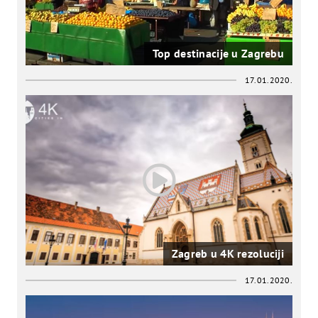
Top destinacije u Zagrebu
17.01.2020.
Zagreb u 4K rezoluciji
17.01.2020.