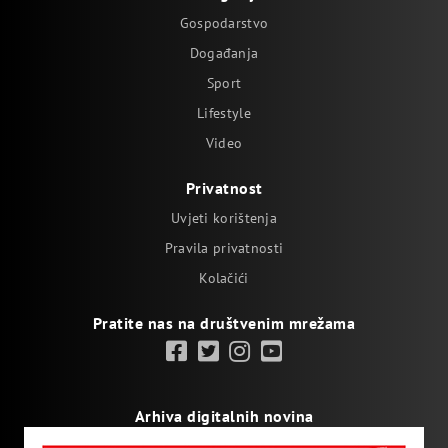
Gospodarstvo
Događanja
Sport
Lifestyle
Video
Privatnost
Uvjeti korištenja
Pravila privatnosti
Kolačići
Pratite nas na društvenim mrežama
Arhiva digitalnih novina