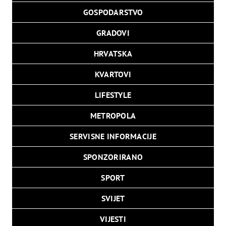
GOSPODARSTVO
GRADOVI
HRVATSKA
KVARTOVI
LIFESTYLE
METROPOLA
SERVISNE INFORMACIJE
SPONZORIRANO
SPORT
SVIJET
VIJESTI