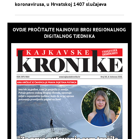
koronavirusa, u Hrvatskoj 1407 slučajeva
OVDJE PROČITAJTE NAJNOVIJI BROJ REGIONALNOG
DIGITALNOG TJEDNIKA