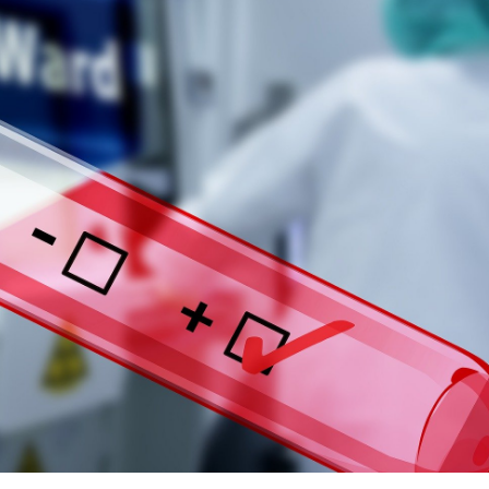
a internetske stranice inninis.
ge internetskog kasina, pružajući vam pristup najnovijim casino 