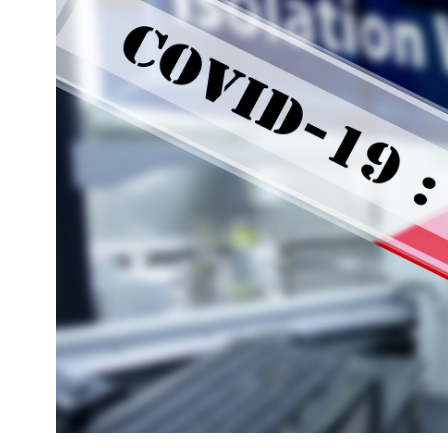
Najbolja Kasina Vcreditos
Nema značajnih strahova kada je u pitanju inovativna arhitektur
Slot Golden Ticket Bonusi I Besplatne Vrtnje
S druge strane, postoje internetski operateri koji pružaju uslu
Slot Hyper Burst Bonusi I Besplatne Vrtnje