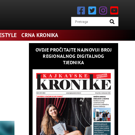
i neumorno radimo na tome da stalno dodajemo nova
FESTYLE
CRNA KRONIKA
lužbi za korisnike su od vitalnog značaja.
OVDJE PROČITAJTE NAJNOVIJI BROJ
REGIONALNOG DIGITALNOG
TJEDNIKA
 teško dobiti pomoć ako se pojave problemi.