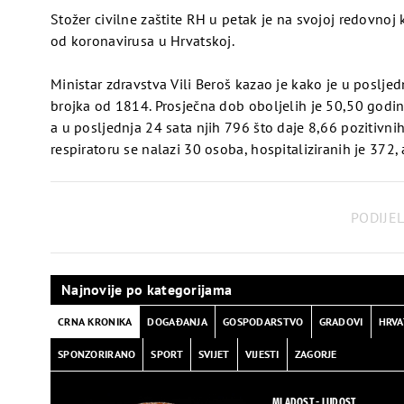
Stožer civilne zaštite RH u petak je na svojoj redovnoj 
od koronavirusa u Hrvatskoj.
Ministar zdravstva Vili Beroš kazao je kako je u poslje
brojka od 1814. Prosječna dob oboljelih je 50,50 godin
a u posljednja 24 sata njih 796 što daje 8,66 pozitivnih
respiratoru se nalazi 30 osoba, hospitaliziranih je 372,
Pogledaj
PODIJEL
video
Najnovije po kategorijama
CRNA KRONIKA
DOGAĐANJA
GOSPODARSTVO
GRADOVI
HRVA
Pogledaj
SPONZORIRANO
SPORT
SVIJET
VIJESTI
ZAGORJE
MLADOST - LUDOST