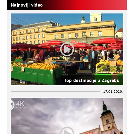
Najnoviji video
Top destinacije u Zagrebu
17.01.2020.