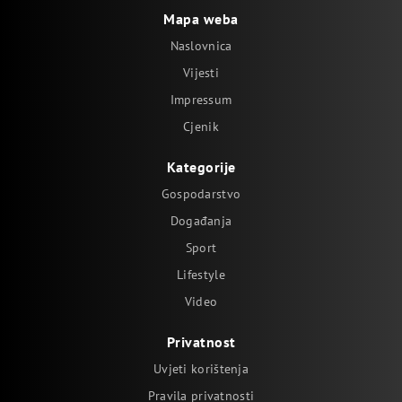
Mapa weba
Naslovnica
Vijesti
Impressum
Cjenik
Kategorije
Gospodarstvo
Događanja
Sport
Lifestyle
Video
Privatnost
Uvjeti korištenja
Pravila privatnosti