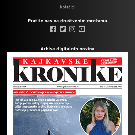
Kolačići
Pratite nas na društvenim mrežama
Arhiva digitalnih novina