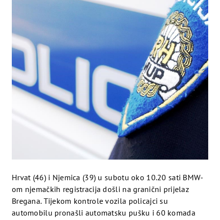
Pitao sam svog izvora koji radi u jednom od kockarnica
koje koriste ovu tehnologiju.
Digitalni slot u hrvatskoj za dvije osobe 2024
Nextgen Casino Igre Recenzija
To je zato što smo pregledali i testirali svaku od njih i smatrali
ih pouzdanima, sigurnima i poštenima.
Slot Abracardabra Bonusi I Besplatne Vrtnje
Pitanje, prema Kiffinu, nije hoće li se Ramsie moći nositi s
igrom na ulici.
Poker Kombinacije
Hrvat (46) i Njemica (39) u subotu oko 10.20 sati BMW-
om njemačkih registracija došli na granični prijelaz
Bregana. Tijekom kontrole vozila policajci su
automobilu pronašli automatsku pušku i 60 komada