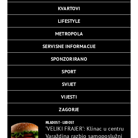
KVARTOVI
LIFESTYLE
METROPOLA
SERVISNE INFORMACIJE
SPONZORIRANO
SPORT
SVIJET
VIJESTI
ZAGORJE
MLADOST - LUDOST
‘VELIKI FRAJER’: Klinac u centru
Varaždina razbio samoposlužni