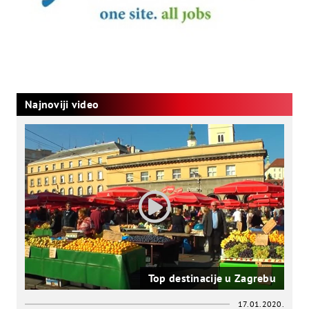
Najnoviji video
Top destinacije u Zagrebu
17.01.2020.