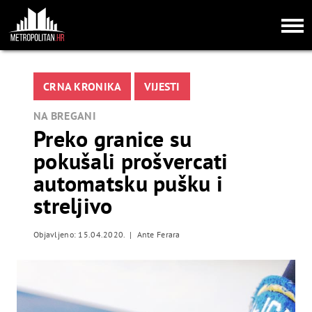
Igrajte vrhunski poker u hrvatskoj za novac 2024
Slot Aladdin And The Sorcerer Bonusi I Besplatne Vrtnje
:
Pa, kakva je situacija s kockanjem na mreži u Kansasu.
Slot Book Of Demi Gods Ii Bonusi I Besplatne Vrtnje
-
CRNA KRONIKA
VIJESTI
Kao dio operacija.
NA BREGANI
Slot Mega Drago Bonusi I Besplatne Vrtnje
: Uvjeti se
Preko granice su
razlikuju, stoga pažljivo provjerite prije igranja.
pokušali prošvercati
Virtualna igra blackjacka 2024
automatsku pušku i
streljivo
Slot Wild Beach Party Bonusi I Besplatne Vrtnje
Na taj način, igrači s uređajima koji su uključeni u igru
Objavljeno: 15.04.2020.
Ante Ferara
mogu iskoristiti širok raspon proizvoda za kockanje koji
čine mobilnu platformu koja je nenadmašna.
Nagradne Igre Rulet
Maline, žira, plutajući losos i ćelavi orao daju automatu
atraktivan izgled.