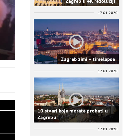
Zagreb u 4K rezoluciji
17.01.2020.
Zagreb zimi – timelapse
17.01.2020.
10 stvari koje morate probati u
Zagrebu
17.01.2020.