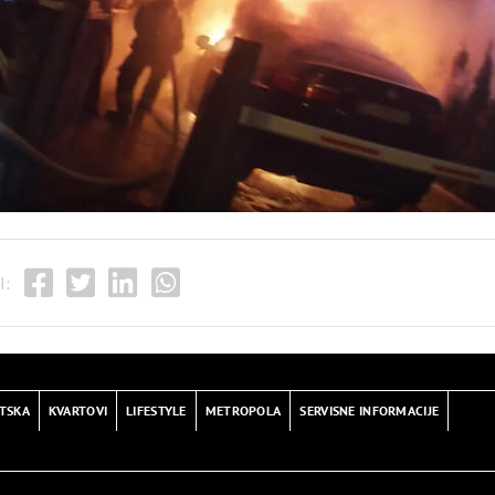
I:
TSKA
KVARTOVI
LIFESTYLE
METROPOLA
SERVISNE INFORMACIJE