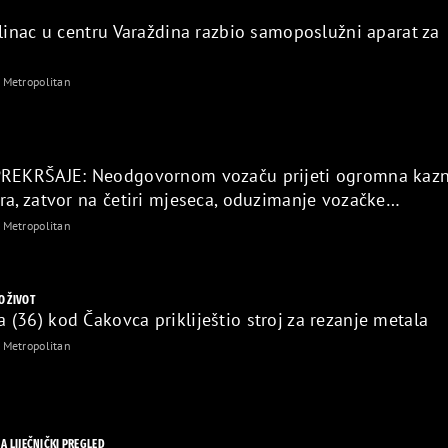
Klinac u centru Varaždina razbio samoposlužni aparat za
Metropolitan
PREKRŠAJE: Neodgovornom vozaču prijeti ogromna kaz
ra, zatvor na četiri mjeseca, oduzimanje vozačke…
Metropolitan
O ŽIVOT
(36) kod Čakovca prikliještio stroj za rezanje metala
Metropolitan
NA LIJEČNIČKI PREGLED