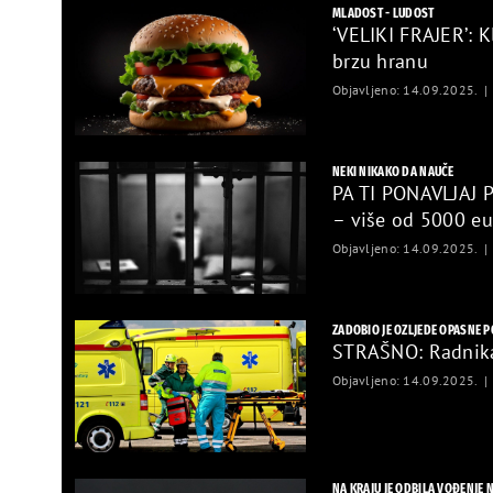
MLADOST - LUDOST
‘VELIKI FRAJER’: 
brzu hranu
Objavljeno: 14.09.2025.
NEKI NIKAKO DA NAUČE
PA TI PONAVLJAJ 
– više od 5000 eu
Objavljeno: 14.09.2025.
ZADOBIO JE OZLJEDE OPASNE P
STRAŠNO: Radnika 
Objavljeno: 14.09.2025.
NA KRAJU JE ODBILA VOĐENJE 