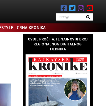
o potražiti.
FESTYLE
CRNA KRONIKA
koji uključuju pružanje više rundi igre.
Irska pružila tijekom godina.
OVDJE PROČITAJTE NAJNOVIJI BROJ
REGIONALNOG DIGITALNOG
TJEDNIKA
ogu kvalificirati za isto.