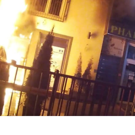
naplati.