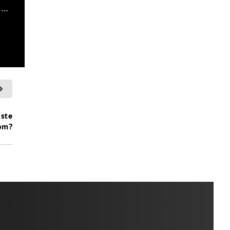
m…
 ste
dom?