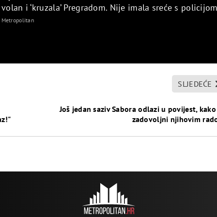
volan i ‘kruzala’ Pregradom. Nije imala sreće s policijo
Metropolitan
SLJEDEĆE
Još jedan saziv Sabora odlazi u povijest, kako
az!"
zadovoljni njihovim ra