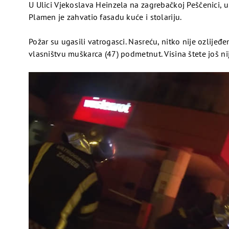
U Ulici Vjekoslava Heinzela na zagrebačkoj Peščenici, u
Plamen je zahvatio fasadu kuće i stolariju.
Požar su ugasili vatrogasci. Nasreću, nitko nije ozlijeđe
vlasništvu muškarca (47) podmetnut. Visina štete još ni
Pogledaj
video
Pogledaj