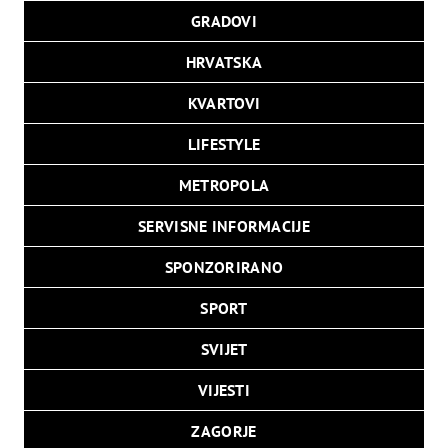
GRADOVI
HRVATSKA
KVARTOVI
LIFESTYLE
METROPOLA
SERVISNE INFORMACIJE
SPONZORIRANO
SPORT
SVIJET
VIJESTI
ZAGORJE