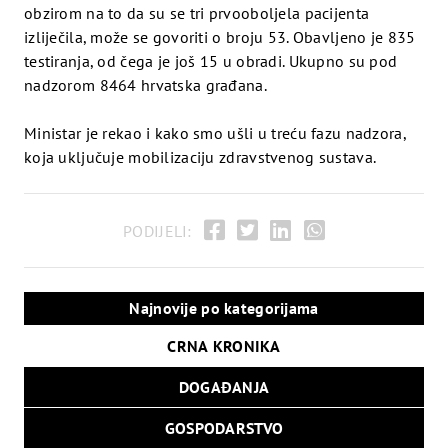
obzirom na to da su se tri prvooboljela pacijenta
izliječila, može se govoriti o broju 53. Obavljeno je 835
testiranja, od čega je još 15 u obradi. Ukupno su pod
nadzorom 8464 hrvatska građana.
Ministar je rekao i kako smo ušli u treću fazu nadzora,
koja uključuje mobilizaciju zdravstvenog sustava.
PODIJELI:
Najnovije po kategorijama
CRNA KRONIKA
DOGAĐANJA
GOSPODARSTVO