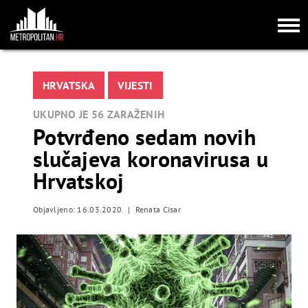
Rulet na internetu s isplatama
Spin Samurai Casino Hr 2025 Review
: To znači da
možete uživati u igri dulje vrijeme i s većim iznosima.
Slot Viking Runecraft Bingo Bonusi I Besplatne Vrtnje
-
HRVATSKA
VIJESTI
Prednost kuće u ovoj igri je otprilike.
UKUPNO JE 56 ZARAŽENIH
Slot Arcade Bomb Bonusi I Besplatne Vrtnje
: Jedini
Potvrđeno sedam novih
nedostaci stranice su da bismo željeli vidjeti izbor
slučajeva koronavirusa u
jedinstvenih promocija marke.
Hrvatskoj
Najbolji live poker kako radi 2024
Objavljeno: 16.03.2020.
Renata Cisar
Hipay Casino No Deposit Bonus
To je izuzetno važno, jer ako niste odigrali svoj dobitak i
unovčili ga, internetski kasino poništit će Vaš dobitak na
temelju činjenice da pravila i uvjeti nisu ispunjeni.
Najbolja Kasina Webmoney
A u slučaju da se pitate koja je razlika između bonus