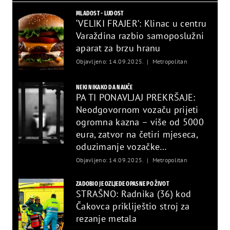
MLADOST - LUDOST
‘VELIKI FRAJER’: Klinac u centru
Varaždina razbio samoposlužni
aparat za brzu hranu
Objavljeno: 14.09.2025.
Metropolitan
NEKI NIKAKO DA NAUČE
PA TI PONAVLJAJ PREKRŠAJE:
Neodgovornom vozaču prijeti
ogromna kazna – više od 5000
eura, zatvor na četiri mjeseca,
oduzimanje vozačke…
Objavljeno: 14.09.2025.
Metropolitan
ZADOBIO JE OZLJEDE OPASNE PO ŽIVOT
STRAŠNO: Radnika (36) kod
Čakovca prikliještio stroj za
rezanje metala