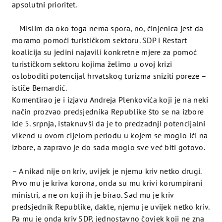
apsolutni prioritet.
– Mislim da oko toga nema spora, no, činjenica jest da
moramo pomoći turističkom sektoru. SDP i Restart
koalicija su jedini najavili konkretne mjere za pomoć
turističkom sektoru kojima želimo u ovoj krizi
osloboditi potencijal hrvatskog turizma sniziti poreze –
ističe Bernardić.
Komentirao je i izjavu Andreja Plenkovića koji je na neki
način prozvao predsjednika Republike što se na izbore
ide 5. srpnja, istaknuvši da je to predzadnji potencijalni
vikend u ovom cijelom periodu u kojem se moglo ići na
izbore, a zapravo je do sada moglo sve već biti gotovo.
– A nikad nije on kriv, uvijek je njemu kriv netko drugi.
Prvo mu je kriva korona, onda su mu krivi korumpirani
ministri, a ne on koji ih je birao. Sad mu je kriv
predsjednik Republike, dakle, njemu je uvijek netko kriv.
Pa mu je onda kriv SDP, jednostavno čovjek koji ne zna