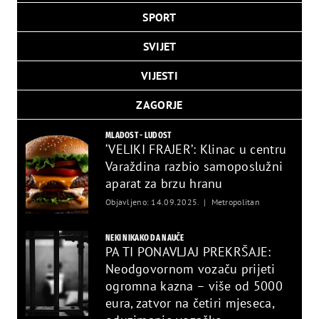
SPORT
SVIJET
VIJESTI
ZAGORJE
MLADOST - LUDOST
‘VELIKI FRAJER’: Klinac u centru
Varaždina razbio samoposlužni
aparat za brzu hranu
Objavljeno: 14.09.2025.
Metropolitan
NEKI NIKAKO DA NAUČE
PA TI PONAVLJAJ PREKRŠAJE:
Neodgovornom vozaču prijeti
ogromna kazna – više od 5000
eura, zatvor na četiri mjeseca,