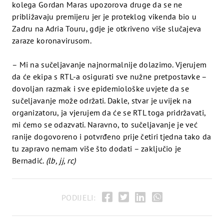
kolega Gordan Maras upozorova druge da se ne
približavaju premijeru jer je proteklog vikenda bio u
Zadru na Adria Touru, gdje je otkriveno više slučajeva
zaraze koronavirusom.
– Mi na sučeljavanje najnormalnije dolazimo. Vjerujem
da će ekipa s RTL-a osigurati sve nužne pretpostavke –
dovoljan razmak i sve epidemiološke uvjete da se
sučeljavanje može održati. Dakle, stvar je uvijek na
organizatoru, ja vjerujem da će se RTL toga pridržavati,
mi ćemo se odazvati. Naravno, to sučeljavanje je već
ranije dogovoreno i potvrđeno prije četiri tjedna tako da
tu zapravo nemam više što dodati – zaključio je
Bernadić.
(lb, jj, rc)
PODIJELI: