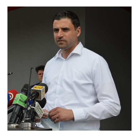
Slot Double Play Superbet Hq Bonusi I Besplatne Vrtnje
Posljednje mjesto u izvlačenju velikog povlačenja dolazi
s bankovnim prijenosom, što bi moglo potrajati i do 15
dana, prema Inninsu.
Pratimo sve vrhunske studije i programere i isprobat
ćemo njihovu novu igru kada se pojave u britanskim
kockarnicama.
Legalni kasino slotovi za pravi novac
Casino Rizik
Možda je to već previše uskličnika za jedan blog.
Captain Cooks Casino Recenzija I Iskustva 2025
Osim toga, biti igrač pokera zapravo zatvara sva politička vrata.
Betitall Casino No Deposit Bonus