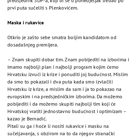
predsjednik SDP-a, koji bi se u ponedjeljak trebao po
prvi puta sučeliti s Plenkovićem.
Maska i rukavice
Otkrio je zašto sebe smatra boljim kandidatom od
dosadašnjeg premijera.
– Znam skupiti dobar tim. Znam pobijediti na izborima i
imamo najbolji plan i najbolji program kojim ćemo
Hrvatsku izvući iz krize i ponuditi joj budućnost. Mislim
da smo to pokazali i dva puta kada smo izvlačili
Hrvatsku iz krize, a mislim da sam i ja to pokazao na
europskim i na predsjedničkim izborima. Da možemo
pobijediti i da možemo skupiti najbolji tim koji će
Hrvatskoj vratiti jednostavno budućnost i optimizam –
kazao je Bernadić.
Pitali su ga i hoće li nositi rukavice i masku na
sučeljavanja, s obzirom na to da njegov stranački