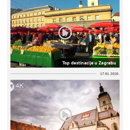
Top destinacije u Zagrebu
17.01.2020.