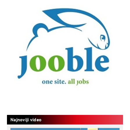
Najnoviji video