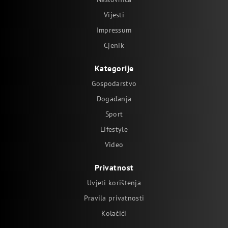
Vijesti
Impressum
Cjenik
Kategorije
Gospodarstvo
Događanja
Sport
Lifestyle
Video
Privatnost
Uvjeti korištenja
Pravila privatnosti
Kolačići