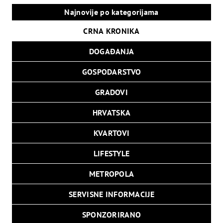
Najnovije po kategorijama
CRNA KRONIKA
DOGAĐANJA
GOSPODARSTVO
GRADOVI
HRVATSKA
KVARTOVI
LIFESTYLE
METROPOLA
SERVISNE INFORMACIJE
SPONZORIRANO