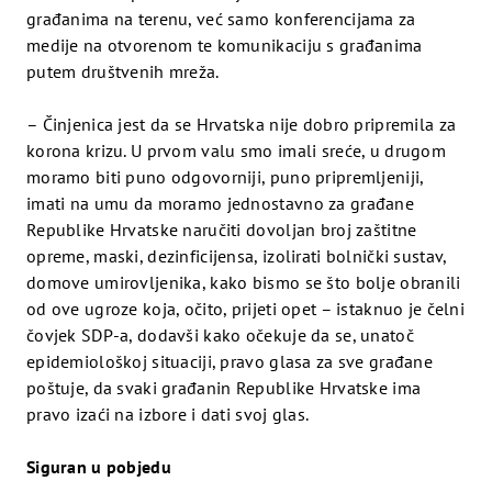
građanima na terenu, već samo konferencijama za
medije na otvorenom te komunikaciju s građanima
putem društvenih mreža.
– Činjenica jest da se Hrvatska nije dobro pripremila za
korona krizu. U prvom valu smo imali sreće, u drugom
moramo biti puno odgovorniji, puno pripremljeniji,
imati na umu da moramo jednostavno za građane
Republike Hrvatske naručiti dovoljan broj zaštitne
opreme, maski, dezinficijensa, izolirati bolnički sustav,
domove umirovljenika, kako bismo se što bolje obranili
od ove ugroze koja, očito, prijeti opet – istaknuo je čelni
čovjek SDP-a, dodavši kako očekuje da se, unatoč
epidemiološkoj situaciji, pravo glasa za sve građane
poštuje, da svaki građanin Republike Hrvatske ima
pravo izaći na izbore i dati svoj glas.
Siguran u pobjedu