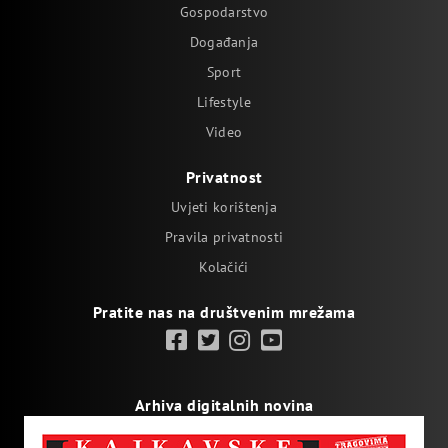
Gospodarstvo
Događanja
Sport
Lifestyle
Video
Privatnost
Uvjeti korištenja
Pravila privatnosti
Kolačići
Pratite nas na društvenim mrežama
Arhiva digitalnih novina