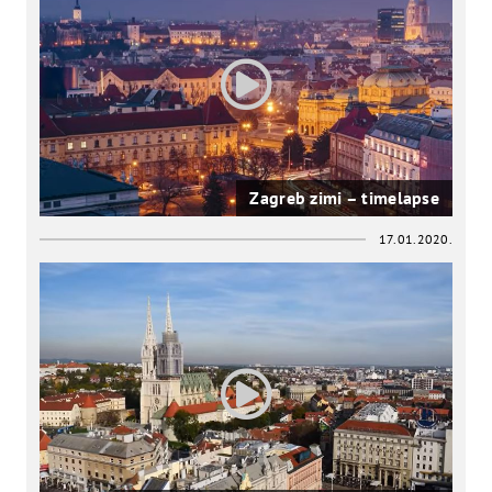
Zagreb zimi – timelapse
17.01.2020.