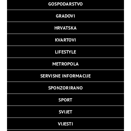
GOSPODARSTVO
GRADOVI
HRVATSKA
KVARTOVI
LIFESTYLE
METROPOLA
SERVISNE INFORMACIJE
SPONZORIRANO
SPORT
SVIJET
VIJESTI