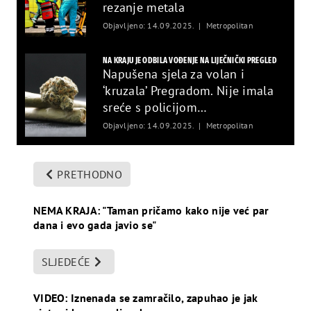
rezanje metala
Objavljeno: 14.09.2025.
Metropolitan
NA KRAJU JE ODBILA VOĐENJE NA LIJEČNIČKI PREGLED
Napušena sjela za volan i
‘kruzala’ Pregradom. Nije imala
sreće s policijom…
Objavljeno: 14.09.2025.
Metropolitan
PRETHODNO
NEMA KRAJA: "Taman pričamo kako nije već par
dana i evo gada javio se"
SLJEDEĆE
VIDEO: Iznenada se zamračilo, zapuhao je jak