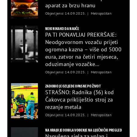
aparat za brzu hranu
Objavljeno: 14.09.2025.
Metropolitan
NEKI NIKAKO DA NAUČE
PA TI PONAVLJAJ PREKRŠAJE:
Neodgovornom vozaču prijeti
ogromna kazna – više od 5000
eura, zatvor na četiri mjeseca,
oduzimanje vozačke…
Objavljeno: 14.09.2025.
Metropolitan
ZADOBIO JE OZLJEDE OPASNE PO ŽIVOT
STRAŠNO: Radnika (36) kod
Čakovca prikliještio stroj za
rezanje metala
Objavljeno: 14.09.2025.
Metropolitan
NA KRAJU JE ODBILA VOĐENJE NA LIJEČNIČKI PREGLED
Napušena sjela za volan i