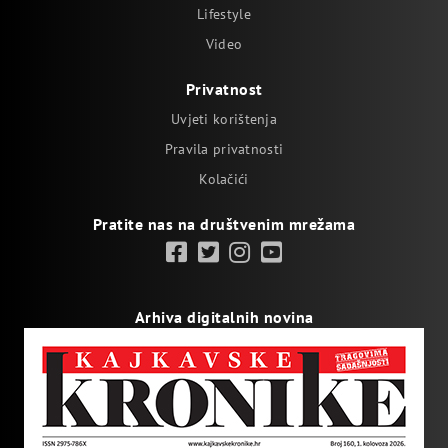
Lifestyle
Video
Privatnost
Uvjeti korištenja
Pravila privatnosti
Kolačići
Pratite nas na društvenim mrežama
Arhiva digitalnih novina