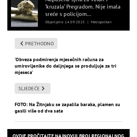
‘kruzala’ Pregradom. Nije imala
sreće s policijom…
Objavljeno: 14.09.2025.
Metropolitan
PRETHODNO
'Obveza podmirenja mjesečnih računa za
umirovljenike do daljnjega se produljuje za tri
mjeseca'
SLJEDEĆE
FOTO: Na Žitnjaku se zapalila baraka, plamen su
gasili više od dva sata
OVDJE PROČITAJTE NAJNOVIJI BROJ REGIONALNOG