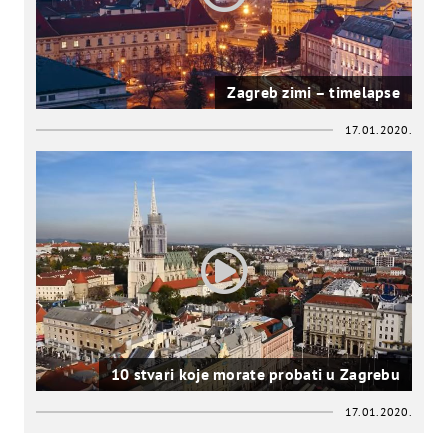
Zagreb zimi – timelapse
17.01.2020.
10 stvari koje morate probati u Zagrebu
17.01.2020.