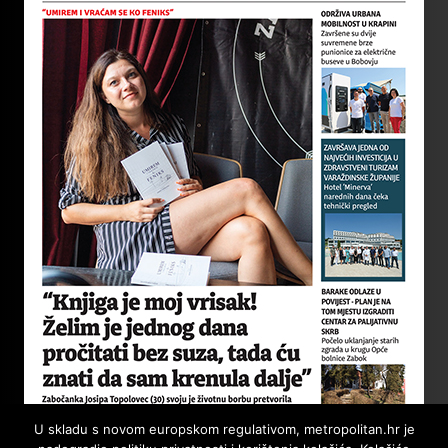
U skladu s novom europskom regulativom, metropolitan.hr je