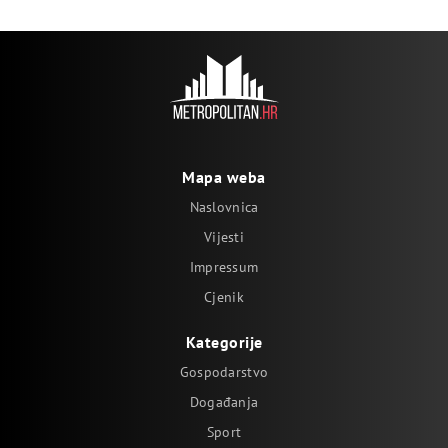
Mapa weba
Naslovnica
Vijesti
Impressum
Cjenik
Kategorije
Gospodarstvo
Događanja
Sport