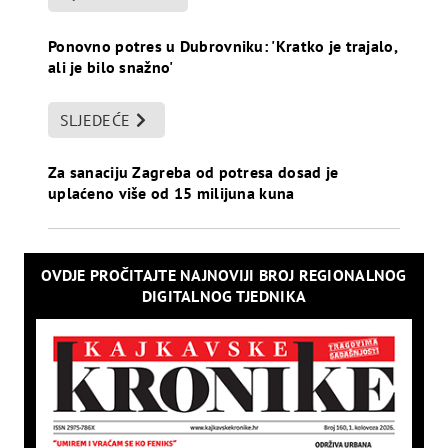
Ponovno potres u Dubrovniku: 'Kratko je trajalo,
ali je bilo snažno'
SLJEDEĆE
Za sanaciju Zagreba od potresa dosad je
uplaćeno više od 15 milijuna kuna
OVDJE PROČITAJTE NAJNOVIJI BROJ REGIONALNOG
DIGITALNOG TJEDNIKA