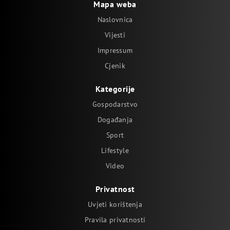
Mapa weba
Naslovnica
Vijesti
Impressum
Cjenik
Kategorije
Gospodarstvo
Događanja
Sport
Lifestyle
Video
Privatnost
Uvjeti korištenja
Pravila privatnosti