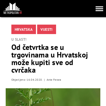
Kockarski rulet uz bonus 2024
Koju Igru Igrati Na Slot Mašinama
: To je igra s velikom
varijancom i velikim mogućnostima za pobjedu,
pogotovo ako otključate bonus krug besplatnih
HRVATSKA
VIJESTI
okretaja u voćnom načinu.
U SLAST!
Kako Igrati Poker Na Internetu
- Sadnja besplatnih
Od četvrtka se u
okretaja daje vam 7 do 20 besplatnih okretaja.
trgovinama u Hrvatskoj
Neterapay Casino No Deposit Bonus
: Boje su svijetle i
vesele, a igra je popraćena prilično veselim
može kupiti sve od
soundtrackom koji vam ne može pomoći, ali izmamiti
cvrčaka
osmijeh na lice.
Objavljeno: 16.04.2020.
Ante Ferara
Kockanje su svi besplatni trikovi igrajte besplatno 2024
Rulet Sigurna Zarada
Ovaj se tim može kontaktirati telefonom, e-poštom,
chatom ili Inninsom, a odgovor će biti vrlo brz.