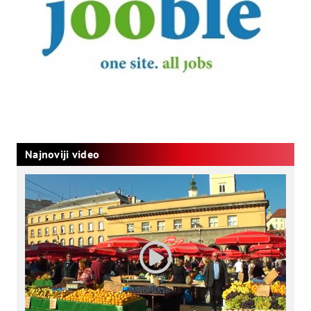
Najnoviji video