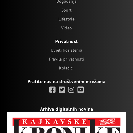
Događanja
Sport
Lifestyle
Video
Privatnost
Uvjeti korištenja
Pravila privatnosti
Kolačići
Pratite nas na društvenim mrežama
Arhiva digitalnih novina