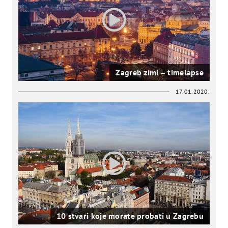
Zagreb zimi – timelapse
17.01.2020.
10 stvari koje morate probati u Zagrebu