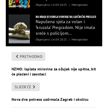
Objavljeno: 14.09.2025.
Metropolitan
NA KRAJU JE ODBILA VOĐENJE NA LIJEČNIČKI PREGLED
Napušena sjela za volan i
‘kruzala’ Pregradom. Nije imala
sreće s policijom…
Objavljeno: 14.09.2025.
Metropolitan
PRETHODNO
HZMO: Isplata mirovina za ožujak nije upitna, bit
će plaćeni i zaostaci
SLJEDEĆE
Nova dva potresa uzdrmala Zagreb i okolicu