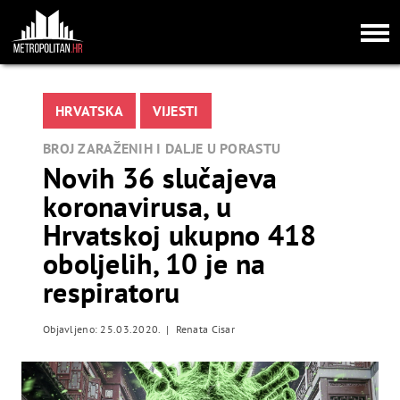
Slot stranice igra 2024
Najbolja Kasina American Express
: Prekomjerno
Kockanje može dovesti do drastičnih promjena u načinu
na koji mozak šalje kemijske signale, a kockari obično
HRVATSKA
VIJESTI
imaju genetske ili psihološke predispozicije koje ih čine
sklonima pretjeranom kockanju.
BROJ ZARAŽENIH I DALJE U PORASTU
Novih 36 slučajeva
Slot Da Vinci Diamonds Bonusi I Besplatne Vrtnje
- Što
više imena stranica ima od tih dobavljača, to će
koronavirusa, u
vjerojatno biti bolje.
Hrvatskoj ukupno 418
Bingo Uplata Do Sati
: Dakle, bili smo uzbuđeni kad smo
oboljelih, 10 je na
vidjeli što je ovaj prijevoznik odlučio uključiti u njih.
respiratoru
Besplatni 3d slotovi za telefon 2024
Objavljeno: 25.03.2020.
Renata Cisar
Casino Igre Supersport
Pa, baš kao što se stil igre mijenja ovisno o svakoj
stranici, tako i izgledi.