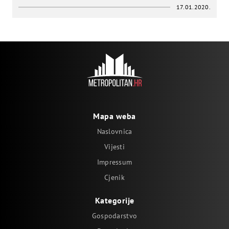
17.01.2020.
Mapa weba
Naslovnica
Vijesti
Impressum
Cjenik
Kategorije
Gospodarstvo