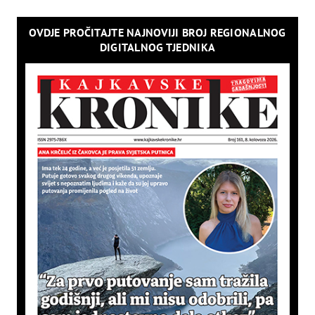
OVDJE PROČITAJTE NAJNOVIJI BROJ REGIONALNOG
DIGITALNOG TJEDNIKA