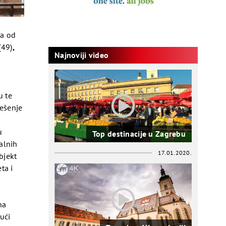
ca od
(49)
,
Najnoviji video
u te
ješenje
u
Top destinacije u Zagrebu
alnih
17.01.2020.
bjekt
ta i
na
ući