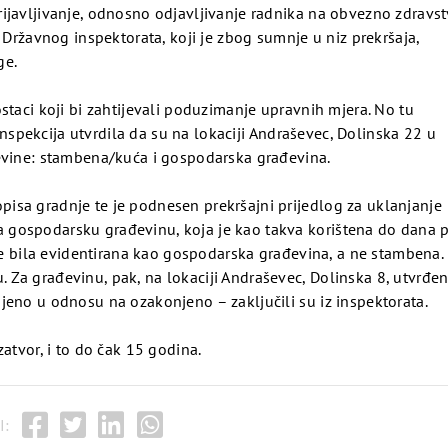
rijavljivanje, odnosno odjavljivanje radnika na obvezno zdravs
 Državnog inspektorata, koji je zbog sumnje u niz prekršaja,
ge.
staci koji bi zahtijevali poduzimanje upravnih mjera. No tu
 inspekcija utvrdila da su na lokaciji Andraševec, Dolinska 22 u
đevine: stambena/kuća i gospodarska građevina.
isa gradnje te je podnesen prekršajni prijedlog za uklanjanje
 gospodarsku građevinu, koja je kao takva korištena do dana p
 je bila evidentirana kao gospodarska građevina, a ne stambena. 
Za građevinu, pak, na lokaciji Andraševec, Dolinska 8, utvrđen
jeno u odnosu na ozakonjeno – zaključili su iz inspektorata.
atvor, i to do čak 15 godina.
I: