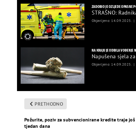
ZADOBIO JE OZLJEDE OPASNE P
STRAŠNO: Radnika 
Objavljeno: 14.09.2025.
NA KRAJU JE ODBILA VOĐENJE 
Napušena sjela za 
Objavljeno: 14.09.2025.
PRETHODNO
Požurite, poziv za subvencionirane kredite traje još
tjedan dana