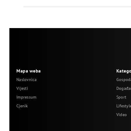
Mapa weba
Katego
Naslovnica
Gospod
Vijesti
Događa
Impressum
Sport
Cjenik
Lifestyl
Video