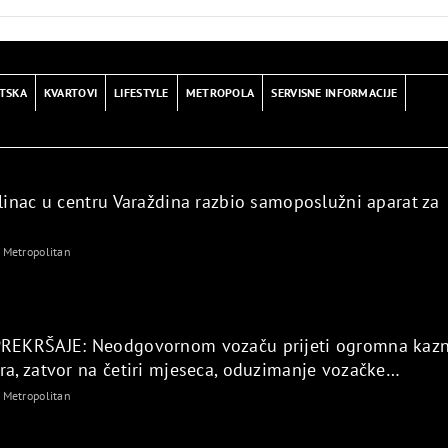
TSKA
KVARTOVI
LIFESTYLE
METROPOLA
SERVISNE INFORMACIJE
Klinac u centru Varaždina razbio samoposlužni aparat za
Metropolitan
PREKRŠAJE: Neodgovornom vozaču prijeti ogromna kaz
ra, zatvor na četiri mjeseca, oduzimanje vozačke…
Metropolitan