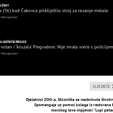
O ŽIVOT
(36) kod Čakovca prikliještio stroj za rezanje metala
Metropolitan
NA LIJEČNIČKI PREGLED
volan i ‘kruzala’ Pregradom. Nije imala sreće s policijo
Metropolitan
SLJEDEĆE
Djelatnici ZOO-a, Skloništa za nezbrinute životin
Spomengaja uz pomoć kolega iz restorana
morskog lava otpjevali "Lupi pet