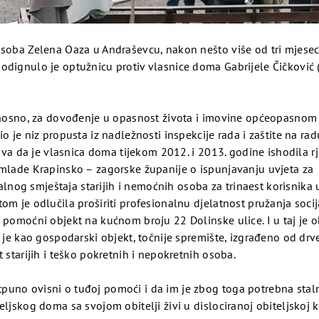
 osoba Zelena Oaza u Andraševcu, nakon nešto više od tri mjese
odignulo je optužnicu protiv vlasnice doma Gabrijele Čičković 
 odnosno, za dovođenje u opasnost života i imovine općeopasnom
o je niz propusta iz nadležnosti inspekcije rada i zaštite na rad
tava da je vlasnica doma tijekom 2012. i 2013. godine ishodila r
 mlade Krapinsko – zagorske županije o ispunjavanju uvjeta za
talnog smještaja starijih i nemoćnih osoba za trinaest korisnika 
om je odlučila proširiti profesionalnu djelatnost pružanja socij
 pomoćni objekt na kućnom broju 22 Dolinske ulice. I u taj je o
 je kao gospodarski objekt, točnije spremište, izgrađeno od drve
 starijih i teško pokretnih i nepokretnih osoba.
puno ovisni o tuđoj pomoći i da im je zbog toga potrebna stal
ljskog doma sa svojom obitelji živi u dislociranoj obiteljskoj k