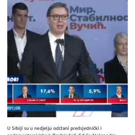
potencijalnog kasina.
Lady Luck Slot Igre Igrajte Besplatno
Ova žena je šerif koji će zaustaviti kauboje i razbojnike i
vratiti pravdu na Divlji zapad.
Podrška mi je to nekoliko puta potvrdila.
Online igre profitabilni poker u hrvatskoj 2024
Tsars Casino No Deposit Bonus
Ili ste možda poznavatelj hrane i vina koji je vrlo zainteresiran
za upoznavanje kuhara ovih restorana i učenje nekih njihovih
posebnih kulinarskih tajni.
Slot The Dog House Megaways Bonusi I Besplatne Vrtnje
Dakle, bez obzira koju aplikaciju preuzeli, ona će biti prikladna
za vaš uređaj.
Sg Casino 50 Free Spins
U Srbiji su u nedjelju održani predsjednički i