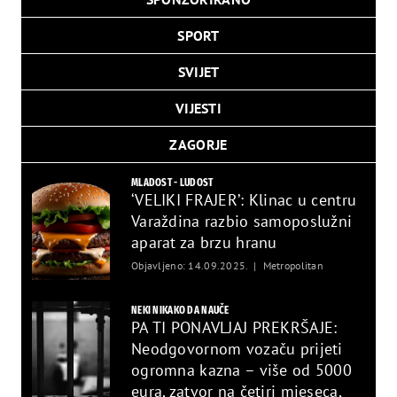
SPORT
SVIJET
VIJESTI
ZAGORJE
MLADOST - LUDOST
‘VELIKI FRAJER’: Klinac u centru
Varaždina razbio samoposlužni
aparat za brzu hranu
Objavljeno: 14.09.2025.
Metropolitan
NEKI NIKAKO DA NAUČE
PA TI PONAVLJAJ PREKRŠAJE:
Neodgovornom vozaču prijeti
ogromna kazna – više od 5000
eura, zatvor na četiri mjeseca,