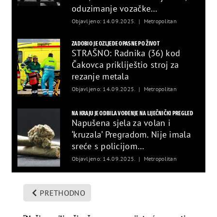
oduzimanje vozačke…
Objavljeno: 14.09.2025.
Metropolitan
ZADOBIO JE OZLJEDE OPASNE PO ŽIVOT
STRAŠNO: Radnika (36) kod
Čakovca prikliještio stroj za
rezanje metala
Objavljeno: 14.09.2025.
Metropolitan
NA KRAJU JE ODBILA VOĐENJE NA LIJEČNIČKI PREGLED
Napušena sjela za volan i
‘kruzala’ Pregradom. Nije imala
sreće s policijom…
Objavljeno: 14.09.2025.
Metropolitan
PRETHODNO