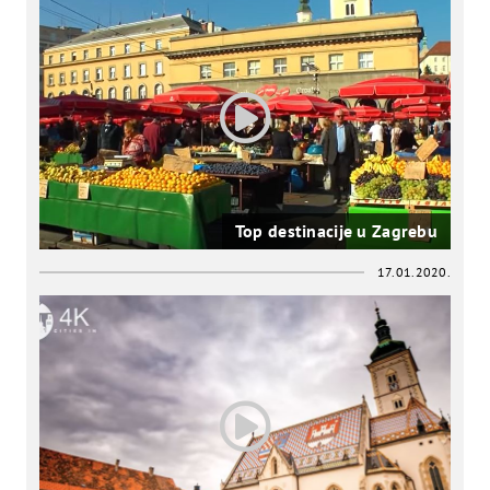
Top destinacije u Zagrebu
17.01.2020.