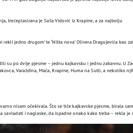
nja, trećeplasirana je Saša Vidović iz Krapine, a za najbolju
i rekli jedno drugom’ te ‘Ništa nova’ Olivera Dragojevića kao z
li su po dvije pjesme – jednu kajkavsku i jednu zabavnu. U Za
Čakovca, Varaždina, Mača, Krapine, Huma na Sutli, a nekoliko nji
stvarno nisam očekivala. Što se tiče kajkavske pjesme, birala sa
ela savladati i naglaske, da ispadne onako kako treba – rekla je