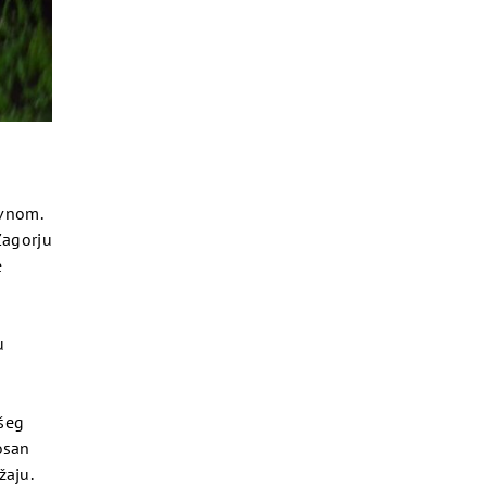
avnom.
Zagorju
e
u
ašeg
osan
žaju.