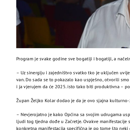
Program je svake godine sve bogatiji i bogatiji, a načel
– Uz sinergiju i zajedništvo svatko tko je uključen uvi
van. Do sada se to pokazalo kao uspješno, otvorili sm
i ja vjerujem da će 2025. isto tako biti produktivna – p
Župan Željko Kolar dodao je da je ovo sjajna kulturno
– Nevjerojatno je kako Općina sa svojim udrugama uspi
ljudi tog tjedna dođe u Začretje. Ovakve manifestacije
konkretna manifestacija specifična je po tome što nek