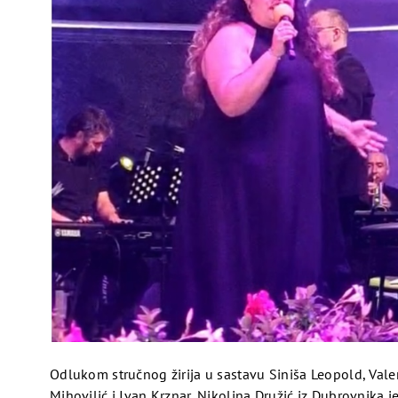
Slot Igre Book Of Ra
Tvrtka Einsin osnovana je 2024, godine, a iste je godine dobila 
Mansion Casino Recenzija I Iskustva 2025
Kanađani koji žive na sjeverozapadnim teritorijima poznati su kao
Kako Koristiti Idebit Za Online Casino U Hrvatskoj
Odlukom stručnog žirija u sastavu Siniša Leopold, Val
Mihovilić i Ivan Krznar, Nikolina Družić iz Dubrovnika je