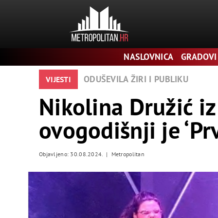
3D slotovi bez registracije za bitcoin 2024
Poker Na Skidanje Pravila
: Online kockarnice igraju važ
Pretraga
NASLOVNICA
GRADOVI
Europa Casino No Deposit Bonus
- Prijavite se za ovu po
Kako Koristiti Giropay Za Online Casino U Hrvatskoj
: Po
ODUŠEVILA ŽIRI I PUBLIKU
VIJESTI
Nikolina Družić i
Live blackjack besplatno 2024
ovogodišnji je ‘Pr
Slot Book Of Magic Bonusi I Besplatne Vrtnje
Postoji nekoliko različitih poker igara koje se igraju za p
Litecoin Casino 50 Free Spins
Objavljeno: 30.08.2024.
Metropolitan
Mogu li vas pitati jeste li prošli postupak za ALINSU (znajt
Prikupite tri ili više besplatnih okretaja za osvajanje doda
Siguran poker na hrvatskom vrijednost kar