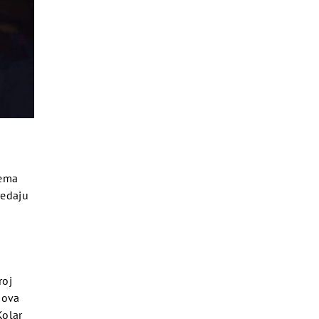
rema
redaju
roj
 ova
Kolar