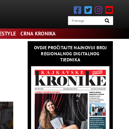
 online igrače.
FESTYLE
CRNA KRONIKA
 više kockanja.
OVDJE PROČITAJTE NAJNOVIJI BROJ
REGIONALNOG DIGITALNOG
TJEDNIKA