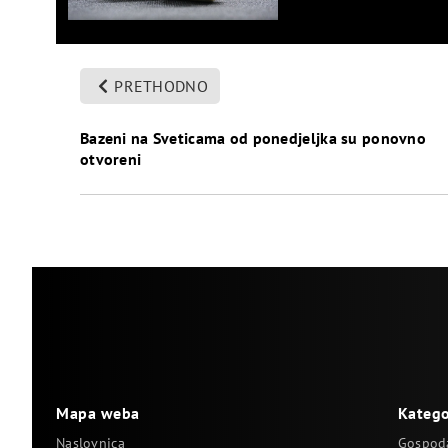
PRETHODNO
Bazeni na Sveticama od ponedjeljka su ponovno
otvoreni
Mapa weba
Katego
Naslovnica
Gospod