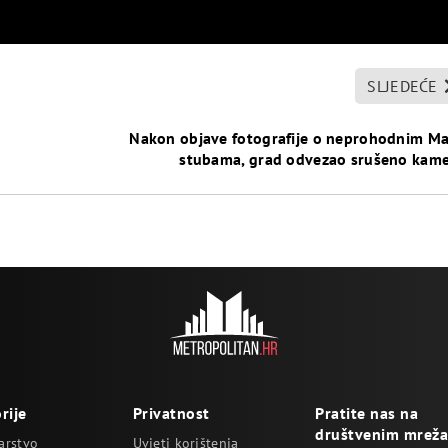
SLJEDEĆE
Nakon objave fotografije o neprohodnim M
stubama, grad odvezao srušeno kam
rije
Privatnost
Pratite nas na
društvenim mrež
arstvo
Uvjeti korištenja