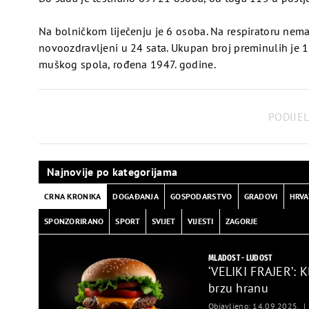
Na bolničkom liječenju je 6 osoba. Na respiratoru nema 
novoozdravljeni u 24 sata. Ukupan broj preminulih je 1
muškog spola, rođena 1947. godine.
PODIJEL
Pogledaj
Najnovije po kategorijama
video
CRNA KRONIKA
DOGAĐANJA
GOSPODARSTVO
GRADOVI
HRVA
SPONZORIRANO
SPORT
SVIJET
VIJESTI
ZAGORJE
Pogledaj
MLADOST - LUDOST
‘VELIKI FRAJER’: 
brzu hranu
Objavljeno: 14.09.2025.