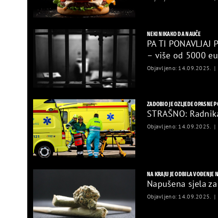
video
NEKI NIKAKO DA NAUČE
PA TI PONAVLJAJ 
– više od 5000 eu
Pogledaj
Objavljeno: 14.09.2025.
video
ZADOBIO JE OZLJEDE OPASNE P
STRAŠNO: Radnika 
Objavljeno: 14.09.2025.
Pogledaj
NA KRAJU JE ODBILA VOĐENJE 
video
Napušena sjela za 
Objavljeno: 14.09.2025.