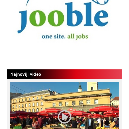
Najnoviji video