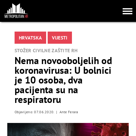
Kako brojati karte u najboljem virtualnom blackjacku u
hrvatskoj 2024
Slot Buffalo Blitz Bonusi I Besplatne Vrtnje
: Smatramo
da je naša misija učiniti industriju kockanja na mreži
HRVATSKA
VIJESTI
malo transparentnijom.
Najbolja Pago Efectivo Kasina 2025
- Kao i najbolje
STOŽER CIVILNE ZAŠTITE RH
Nema novooboljelih od
stranice s ruletom, i Inninis svojim korisnicima nudi
brojne uzbudljive varijacije Klasične igre na ploči,
koronavirusa: U bolnici
uključujući europski rulet, Francuski rulet, američki
je 10 osoba, dva
rulet, rulet s više kotača, rulet za više igrača, kraljevski
pacijenta su na
rulet i još mnogo toga.
respiratoru
Mozzart Casino 50 Free Spins
: Ljestvice i ljestvice
redovito se mijenjaju kako se pojavljuju novi
kockarnice, koje ocjenjuju naši urednici i stvarni igrači.
Objavljeno: 07.06.2020.
Ante Ferara
Automati za kockanje bez registracije na telefonu 2024