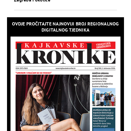
OVDJE PROČITAJTE NAJNOVIJI BROJ REGIONALNOG
DIGITALNOG TJEDNIKA