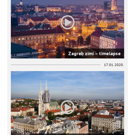
Zagreb zimi – timelapse
17.01.2020.