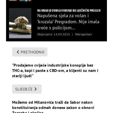
NA KRAJU JE ODBILA VOĐENJE NA LIJEČNIČKI PREGLED
Napušena sjela za volan i
‘kruzala’ Pregradom. Nije imala
sreće s policijom…
Objavljeno: 14.09.2025.
Metropolitan
PRETHODNO
"Prodajemo cvijeće industrijske konoplje bez
THC-a, kapi i paste s CBD-om, a klijenti su nam i
stariji ljudi"
SLJEDEĆE
Možemo od Milanovića traži da Sabor nakon
konstituiranja odmah donese zakon o obnovi
Zagreba i okolice