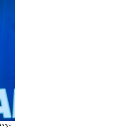
druga