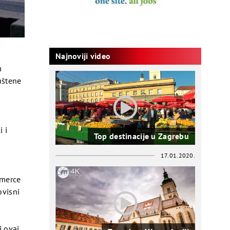
Najnoviji video
m
uštene
i i
Top destinacije u Zagrebu
17.01.2020.
mmerce
ovisni
i ovaj