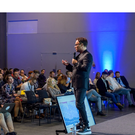
atelju da pronađe upravo ono što traži od zimskih čizama za izl
akve su im šanse za pobjedu.