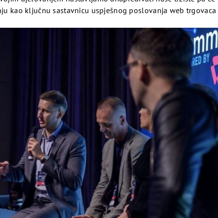
upnju kao ključnu sastavnicu uspješnog poslovanja web trgovaca