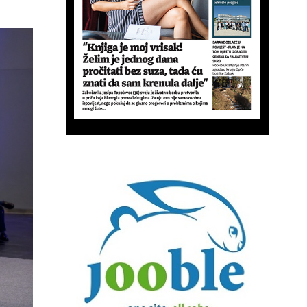
et u planine do sandala za nadolazeći odmor na plaži.