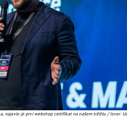
najavio je prvi webshop certifikat na našem tržištu / Izvor: U