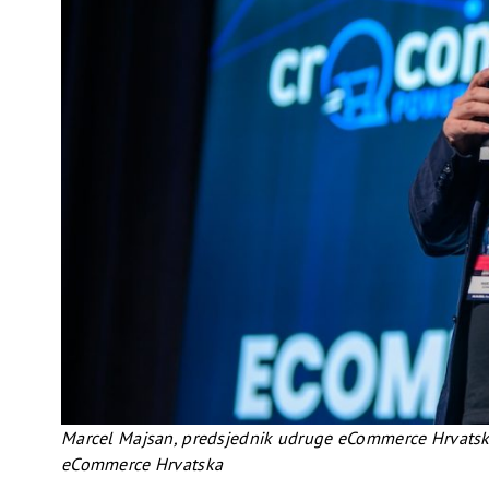
Marcel Majsan, predsjednik udruge eCommerce Hrvatska, 
eCommerce Hrvatska