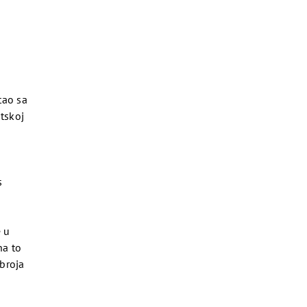
tao sa
atskoj
s
e u
na to
 broja