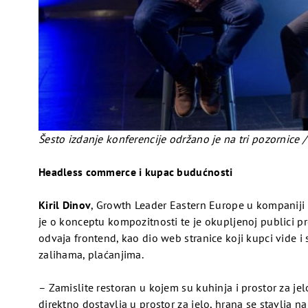
Šesto izdanje konferencije održano je na tri pozornice
Headless commerce i kupac budućnosti
Kiril Dinov
, Growth Leader Eastern Europe u kompaniji 
je o konceptu kompozitnosti te je okupljenoj publici p
odvaja frontend, kao dio web stranice koji kupci vide i
zalihama, plaćanjima.
– Zamislite restoran u kojem su kuhinja i prostor za je
direktno dostavlja u prostor za jelo, hrana se stavlja 