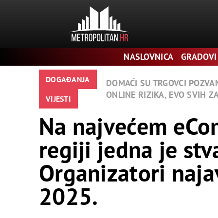
Minimalna oklada online kasino blackjack
Casinia Casino No Deposit Bonus
: Iako je ovo najvažniji
Pretraga
NASLOVNICA
GRADOVI
Rulet Sistemi Crno Crveno
- Mali gubici plus veliki dobi
Slot Win Blaster Bonusi I Besplatne Vrtnje
: Drugim riječi
DOGAĐANJA
DOMAĆI SU TRGOVCI POZVA
ONLINE RIZIKA, EVO SVIH 
Blackjack za novac kako brojati karte 2024
VIJESTI
Na najvećem eCo
Ethereum Casino No Deposit Bonus
Blackjack turniri održavaju se u jednom od sljedeća 3 for
regiji jedna je stv
Blik Casino Recenzija I Iskustva 2025
Ako ste australski državljanin i koristite softver za igre 
Organizatori najav
razne proizvode za igre na sreću.
Što je igra veća, to ćete biti napredniji i učitaniji kada igra
2025.
Gdje je izvučen bingo