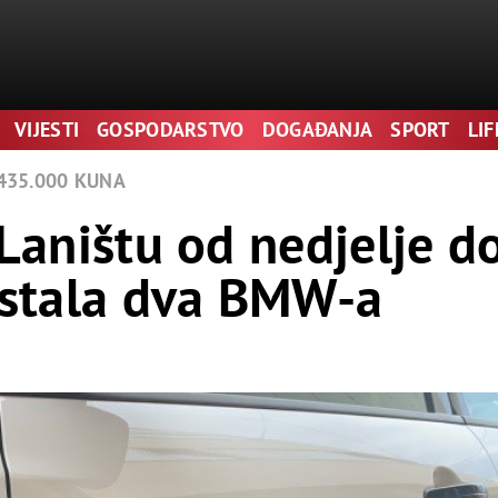
 blackjacku u hrvatskoj 2024
 je naša misija učiniti industriju kockanja na mreži malo trans
VIJESTI
GOSPODARSTVO
DOGAĐANJA
SPORT
LI
nice s ruletom, i Inninis svojim korisnicima nudi brojne uzbudljiv
za više igrača, kraljevski rulet i još mnogo toga.
435.000 KUNA
vito se mijenjaju kako se pojavljuju novi kockarnice, koje ocjenjuj
Laništu od nedjelje d
telefonu 2024
estala dva BMW-a
 drugih kartaških igara.
ojih kolega, ovdje je vidljiv i naglasak na inovacijama.
stvarno je lako položiti novac operaterima koji nude kripto depo