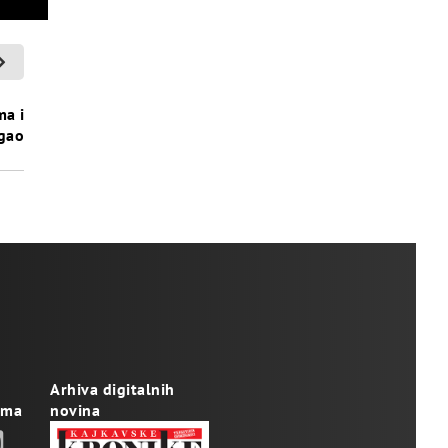
ma i
gao
Arhiva digitalnih
ama
novina