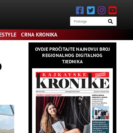
parentnijom.
FESTYLE
CRNA KRONIKA
e varijacije Klasične igre na ploči, uključujući europski rulet,
OVDJE PROČITAJTE NAJNOVIJI BROJ
u naši urednici i stvarni igrači.
REGIONALNOG DIGITALNOG
o
TJEDNIKA
zite i isplate.