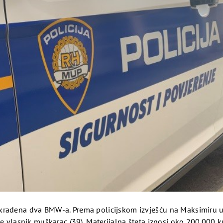
 što vam daje nevjerojatan broj mogućnosti.
tpuno besplatne.
kradena dva BMW-a. Prema policijskom izvješću na Maksimiru u
je vlasnik muškarac (39). Materijalna šteta iznosi oko 200.000 k