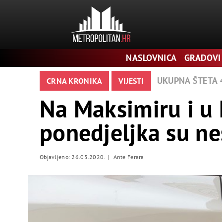
Kako brojati karte u najboljem virtualnom
Slot Buffalo Blitz Bonusi I Besplatne Vrtnje
: Smatramo da
Pretraga
NASLOVNICA
GRADOVI
Najbolja Pago Efectivo Kasina 2025
- Kao i najbolje stra
Francuski rulet, američki rulet, rulet s više kotača, rulet 
UKUPNA ŠTETA 
CRNA KRONIKA
VIJESTI
Mozzart Casino 50 Free Spins
: Ljestvice i ljestvice redo
Na Maksimiru i u 
Automati za kockanje bez registracije na 
ponedjeljka su n
Bcgame Casino Recenzija I Iskustva 2025
Zbog toga su mnogi profesionalni igrači majstori pokera i
Objavljeno: 26.05.2020.
Ante Ferara
Slot The Price Is Right Bonusi I Besplatne Vrtnje
Osim što nudi više igara u stvarnom vremenu od mnogih sv
Kao što smo spomenuli u našoj recenziji casino 7 inninis, 
Besplatni pošteni rulet s novcem 2024