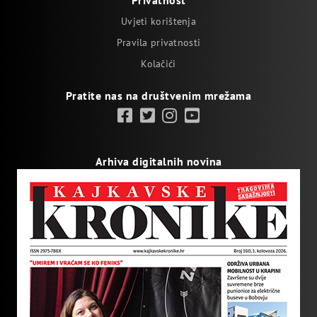
Privatnost
Uvjeti korištenja
Pravila privatnosti
Kolačići
Pratite nas na društvenim mrežama
Arhiva digitalnih novina