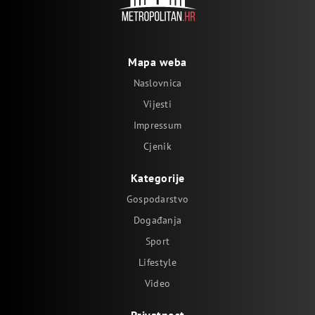
Mapa weba
Naslovnica
Vijesti
Impressum
Cjenik
Kategorije
Gospodarstvo
Događanja
Sport
Lifestyle
Video