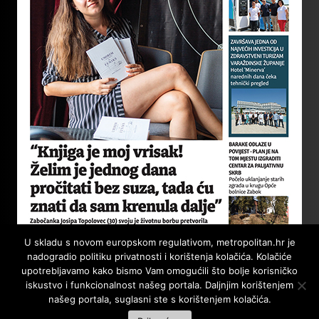
U skladu s novom europskom regulativom, metropolitan.hr je
nadogradio politiku privatnosti i korištenja kolačića. Kolačiće
upotrebljavamo kako bismo Vam omogućili što bolje korisničko
iskustvo i funkcionalnost našeg portala. Daljnjim korištenjem
našeg portala, suglasni ste s korištenjem kolačića.
Copyright © 2026
Metropolitan.hr
- Sva prava pridržana