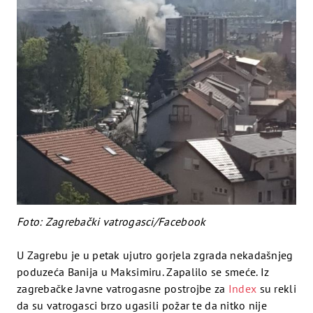
nedostatak regulatornog tijela koje bi nadziralo takvo
ponašanje.
Prvo, možda ćete ga morati zatražiti u određenom
vremenskom razdoblju od registracije računa.
Igre poker za novac u hrvatskoj 2024
Golden Lion Casino Recenzija I Iskustva 2025
Innoin je utor za umjerenu Volatilnot, što znači da je
programiran za plaćanje redovitijih i manjih dobitaka.
Slot Bronco Spirit Bonusi I Besplatne Vrtnje
Najbolji dio o vašim pustolovinama u prosincu je da sve
pogodnosti koje nude kockarnice također mogu biti lako
Foto: Zagrebački vatrogasci/Facebook
dostupne dok ste u pokretu.
Bingo Dzemala Bijedica
U Zagrebu je u petak ujutro gorjela zgrada nekadašnjeg
poduzeća Banija u Maksimiru. Zapalilo se smeće. Iz
zagrebačke Javne vatrogasne postrojbe za
Index
su rekli
da su vatrogasci brzo ugasili požar te da nitko nije