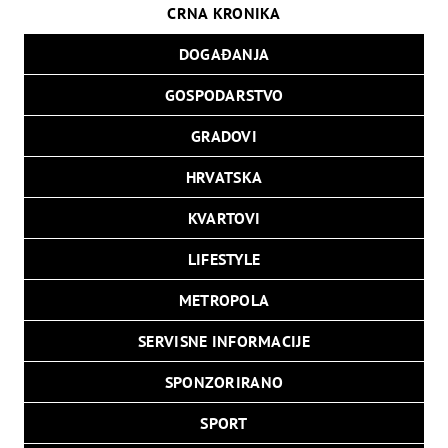
CRNA KRONIKA
DOGAĐANJA
GOSPODARSTVO
GRADOVI
HRVATSKA
KVARTOVI
LIFESTYLE
METROPOLA
SERVISNE INFORMACIJE
SPONZORIRANO
SPORT