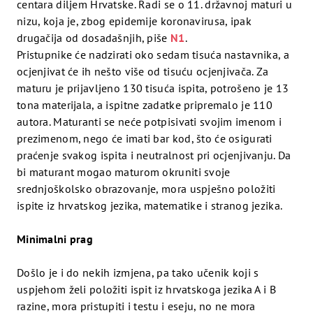
centara diljem Hrvatske. Radi se o 11. državnoj maturi u
nizu, koja je, zbog epidemije koronavirusa, ipak
drugačija od dosadašnjih, piše
N1
.
Pristupnike će nadzirati oko sedam tisuća nastavnika, a
ocjenjivat će ih nešto više od tisuću ocjenjivača. Za
maturu je prijavljeno 130 tisuća ispita, potrošeno je 13
tona materijala, a ispitne zadatke pripremalo je 110
autora. Maturanti se neće potpisivati svojim imenom i
prezimenom, nego će imati bar kod, što će osigurati
praćenje svakog ispita i neutralnost pri ocjenjivanju. Da
bi maturant mogao maturom okruniti svoje
srednjoškolsko obrazovanje, mora uspješno položiti
ispite iz hrvatskog jezika, matematike i stranog jezika.
Minimalni prag
Došlo je i do nekih izmjena, pa tako učenik koji s
uspjehom želi položiti ispit iz hrvatskoga jezika A i B
razine, mora pristupiti i testu i eseju, no ne mora