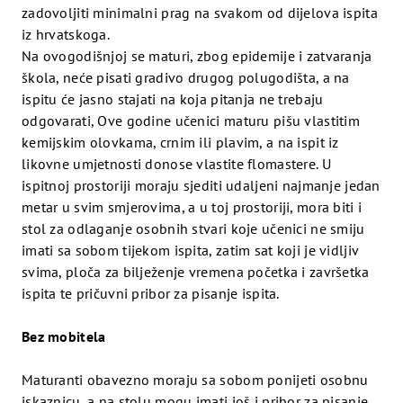
zadovoljiti minimalni prag na svakom od dijelova ispita
iz hrvatskoga.
Na ovogodišnjoj se maturi, zbog epidemije i zatvaranja
škola, neće pisati gradivo drugog polugodišta, a na
ispitu će jasno stajati na koja pitanja ne trebaju
odgovarati, Ove godine učenici maturu pišu vlastitim
kemijskim olovkama, crnim ili plavim, a na ispit iz
likovne umjetnosti donose vlastite flomastere. U
ispitnoj prostoriji moraju sjediti udaljeni najmanje jedan
metar u svim smjerovima, a u toj prostoriji, mora biti i
stol za odlaganje osobnih stvari koje učenici ne smiju
imati sa sobom tijekom ispita, zatim sat koji je vidljiv
svima, ploča za bilježenje vremena početka i završetka
ispita te pričuvni pribor za pisanje ispita.
Bez mobitela
Maturanti obavezno moraju sa sobom ponijeti osobnu
iskaznicu, a na stolu mogu imati još i pribor za pisanje,