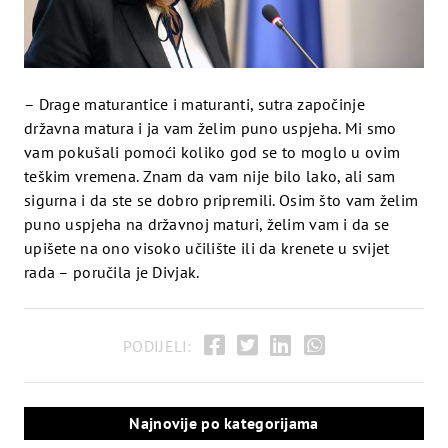
– Drage maturantice i maturanti, sutra započinje
državna matura i ja vam želim puno uspjeha. Mi smo
vam pokušali pomoći koliko god se to moglo u ovim
teškim vremena. Znam da vam nije bilo lako, ali sam
sigurna i da ste se dobro pripremili. Osim što vam želim
puno uspjeha na državnoj maturi, želim vam i da se
upišete na ono visoko učilište ili da krenete u svijet
rada – poručila je Divjak.
PODIJELI:
Najnovije po kategorijama