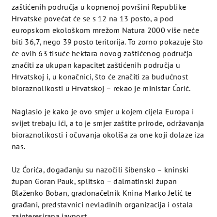
zaštićenih područja u kopnenoj površini Republike
Hrvatske povećat će se s 12 na 13 posto, a pod
europskom ekološkom mrežom Natura 2000 više neće
biti 36,7, nego 39 posto teritorija. To zorno pokazuje što
će ovih 63 tisuće hektara novog zaštićenog područja
značiti za ukupan kapacitet zaštićenih područja u
Hrvatskoj i, u konačnici, što će značiti za budućnost
bioraznolikosti u Hrvatskoj – rekao je ministar Ćorić.
Naglasio je kako je ovo smjer u kojem cijela Europa i
svijet trebaju ići, a to je smjer zaštite prirode, održavanja
bioraznolikosti i očuvanja okoliša za one koji dolaze iza
nas.
Uz Ćorića, događanju su nazočili šibensko – kninski
župan Goran Pauk, splitsko – dalmatinski župan
Blaženko Boban, gradonačelnik Knina Marko Jelić te
građani, predstavnici nevladinih organizacija i ostala
zainteresirana javnost.