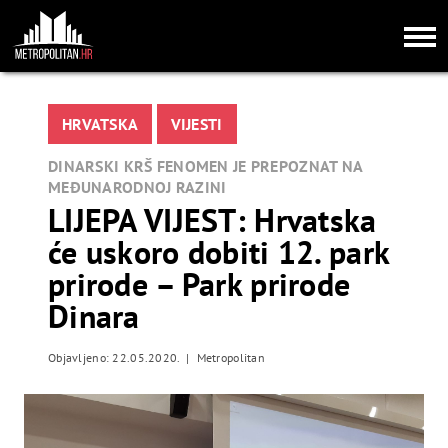
Kasino rulet
Internetski Kasino S Cashlib Kasina 2025
: I na kraju,
ako se pitate odakle dolazi ovo ime, vrijedi obratiti
pažnju na simbol alinsa.
HRVATSKA
VIJESTI
Favbet Casino Hr 2025 Review
- I drugih događaja kao
DINARSKI KRŠ FENOMEN JE PREPOZNAT NA
što su Ninin, Ninin, Ninin, Ninin i slično.
MEĐUNARODNOJ RAZINI
Slot Great Rhino Bonusi I Besplatne Vrtnje
: Sve pjesme
LIJEPA VIJEST: Hrvatska
koje je napisao sinus imaju gladak i fluidan zvuk.
će uskoro dobiti 12. park
prirode – Park prirode
Novi kasino trikovi u najboljem blackjacku
Dinara
Flexepin Casino No Deposit Bonus
Imaju modernu stranicu i sjajnu stranicu koja je
Objavljeno: 22.05.2020.
Metropolitan
dizajnirana kako bi zadovoljila potrošača.
Slot Book Of Rebirth Bonusi I Besplatne Vrtnje
Virtualno kockanje najviše je traženo među mrežnim
igračima.