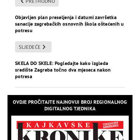
PRETHODNO
Objavljen plan preseljenja i datumi završetka
sanacije zagrebačkih osnovnih škola oštećenih u
potresu
SLJEDEĆE
SKELA DO SKELE: Pogledajte kako izgleda
središte Zagreba točno dva mjeseca nakon
potresa
OVDJE PROČITAJTE NAJNOVIJI BROJ REGIONALNOG
DIGITALNOG TJEDNIKA