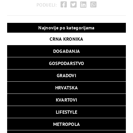
PODIJELI:
Najnovije po kategorijama
CRNA KRONIKA
DOGAĐANJA
GOSPODARSTVO
GRADOVI
HRVATSKA
KVARTOVI
LIFESTYLE
METROPOLA