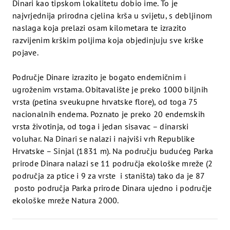
Dinari kao tipskom lokalitetu dobio ime. To je
najvrjednija prirodna cjelina krša u svijetu, s debljinom
naslaga koja prelazi osam kilometara te izrazito
razvijenim krškim poljima koja objedinjuju sve krške
pojave.
Područje Dinare izrazito je bogato endemičnim i
ugroženim vrstama. Obitavalište je preko 1000 biljnih
vrsta (petina sveukupne hrvatske flore), od toga 75
nacionalnih endema. Poznato je preko 20 endemskih
vrsta životinja, od toga i jedan sisavac – dinarski
voluhar. Na Dinari se nalazi i najviši vrh Republike
Hrvatske – Sinjal (1831 m). Na području budućeg Parka
prirode Dinara nalazi se 11 područja ekološke mreže (2
područja za ptice i 9 za vrste i staništa) tako da je 87
posto područja Parka prirode Dinara ujedno i područje
ekološke mreže Natura 2000.