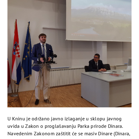
To vam može pomoći da odlučite sviđa li vam se ta
određena stranica ili ne.
Najbolji slot uživo u hrvatskoj besplatno 2024
Slot Esmeralda Bonusi I Besplatne Vrtnje
Ne pojavljuje se u bonus krugu.
Rulet Elektronski
Pogledajte svoje kartice i, ako ste se upravo kladili na par plus,
stavite ih pod svoju okladu i pričekajte trgovca.
Lutrija Bingo
U Kninu je održano javno izlaganje u sklopu javnog
uvida u Zakon o proglašavanju Parka prirode Dinara.
Navedenim Zakonom zaštitit će se masiv Dinare (Dinara,