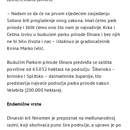
– Nadam se da će na prvom sljedećem zasjedanju
Sabora biti proglašenje ovog zakona. Imat ćemo park
prirode i štitit ćemo ono što nam je najvažnije. Krka i
Cetina izviru u budućem parku prirode Dinara i bez njih
ne bi bilo života i nas – istaknuo je gradonačelnik
Knina Marko Jelić.
Budućim Parkom prirode Dinara predviđa se zaštita
površine od 63.052 hektara na području Šibensko –
kninske i Splitsko – dalmatinske županije, što
predstavlja najveće područje parka prirode nakon
Velebita (200.000 hektara).
Endemične vrste
Dinarski krš fenomen je prepoznat na međunarodnoj
razini, koji obuhvaća puno šire područje, a upravo je po