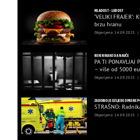
video
MLADOST - LUDOST
‘VELIKI FRAJER’: 
brzu hranu
Objavljeno: 14.09.2025.
Pogledaj
NEKI NIKAKO DA NAUČE
video
PA TI PONAVLJAJ 
– više od 5000 eu
Objavljeno: 14.09.2025.
Pogledaj
ZADOBIO JE OZLJEDE OPASNE P
STRAŠNO: Radnika 
Objavljeno: 14.09.2025.
video