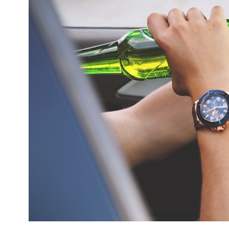
Casino Krk Radno Vrijeme
To će osigurati najbolje moguće igračko iskustvo.
Elektronski Rulet Kombinacije
Čudan je izbor za ikonu u automatu s temom dinosaura, ali misli
Onlajn Kockanje