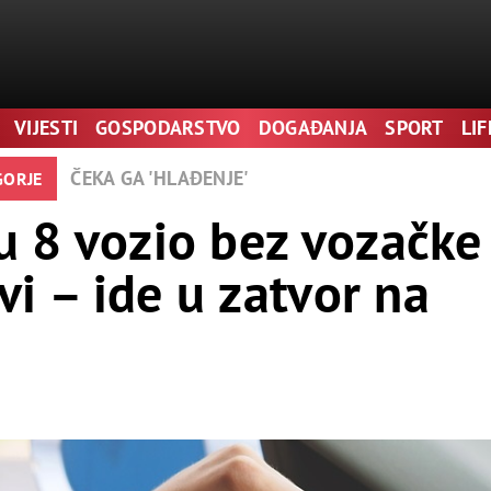
ternetu 2024
a je također utor 5 insin 5 od developera softvera Insin koji ć
VIJESTI
GOSPODARSTVO
DOGAĐANJA
SPORT
LI
i postoji i fiksni divlji simbol koji može dodatno povećati Vaš 
ČEKA GA 'HLAĐENJE'
GORJE
lnu upotrebu i rade glatko, bez ikakvih problema.
 8 vozio bez vozačke 
vi – ide u zatvor na
krenite je.
e kada igrate za pravi novac su bonusi za alineje i alineje.
ti ispred kasina ili će se tema igre temeljiti na samom Las Ve
re na sreću 2024