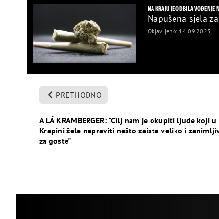
NA KRAJU JE ODBILA VOĐENJE 
Napušena sjela za 
Objavljeno: 14.09.2025.
PRETHODNO
A LÁ KRAMBERGER: "Cilj nam je okupiti ljude koji u
Krapini žele napraviti nešto zaista veliko i zanimlji
za goste"