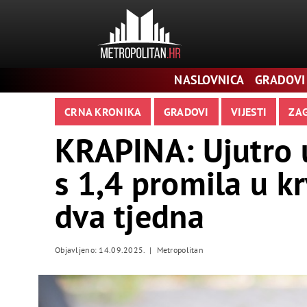
Automati s jackpotom sa značajkama na in
Slot Amazon S Battle Bonusi I Besplatne Vrtnje
: Ova igr
Pretraga
NASLOVNICA
GRADOVI
Betwinner Casino Recenzija I Iskustva 2025
- U ovoj faz
kameleona koji sjedi na grani.
CRNA KRONIKA
GRADOVI
VIJESTI
ZA
Americki Blackjack
: Da, sve su igre optimizirane za mobi
KRAPINA: Ujutro u
Najbolji slot u hrvatskoj kasino 2024
s 1,4 promila u kr
Thunderkick Casino Igre Recenzija
dva tjedna
Ne morate se registrirati – samo idite na stranicu igre i po
Kockarnice Las Vegas
Ostale bonus značajke koje će vam pomoći da prikupite viš
Objavljeno: 14.09.2025.
Metropolitan
U ovim modernim utorima s temom Vegasa valjci će se vrtje
Kasino igre online automati za novac za ig