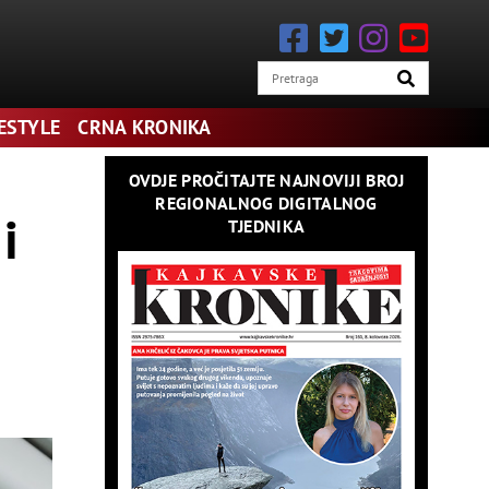
e nas odvesti na putovanje kroz smaragdne otoke.
FESTYLE
CRNA KRONIKA
dobitak, nakon čega će vas dočekati šarmantna animacija
OVDJE PROČITAJTE NAJNOVIJI BROJ
REGIONALNOG DIGITALNOG
i
TJEDNIKA
gasu.