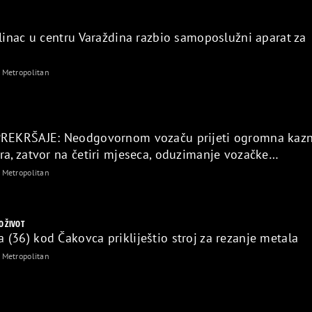
Klinac u centru Varaždina razbio samoposlužni aparat za
Metropolitan
PREKRŠAJE: Neodgovornom vozaču prijeti ogromna kaz
ra, zatvor na četiri mjeseca, oduzimanje vozačke…
Metropolitan
O ŽIVOT
(36) kod Čakovca prikliještio stroj za rezanje metala
Metropolitan