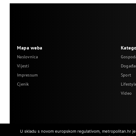
Mapa weba
Katego
Naslovnica
Gospod
Vijesti
Događa
Impressum
Sport
Cjenik
Lifestyl
Video
U skladu s novom europskom regulativom, metropolitan.hr je na