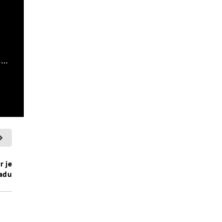
m…
r je
radu