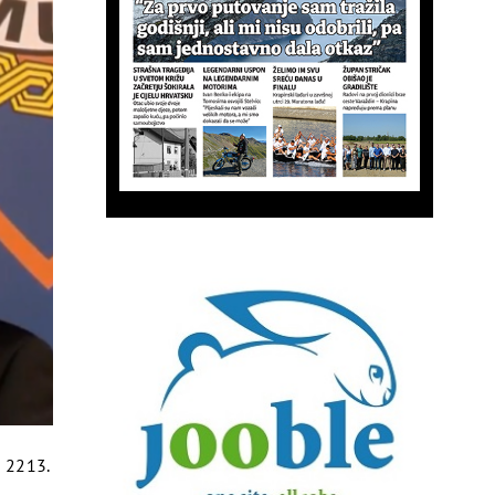
a 2213.