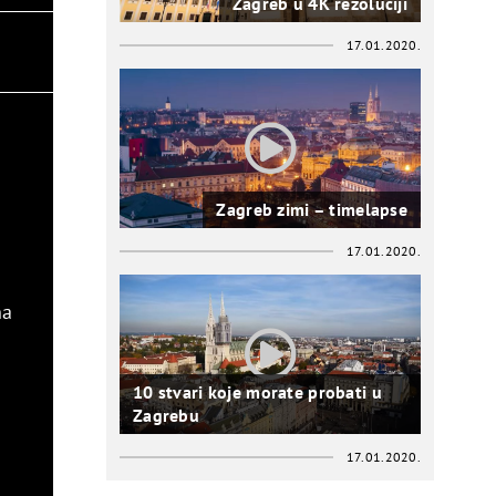
Zagreb u 4K rezoluciji
17.01.2020.
Zagreb zimi – timelapse
17.01.2020.
na
10 stvari koje morate probati u
Zagrebu
17.01.2020.