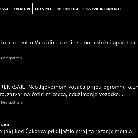
TSKA
KVARTOVI
LIFESTYLE
METROPOLA
SERVISNE INFORMACIJE
Klinac u centru Varaždina razbio samoposlužni aparat za
Metropolitan
PREKRŠAJE: Neodgovornom vozaču prijeti ogromna kaz
ra, zatvor na četiri mjeseca, oduzimanje vozačke…
Metropolitan
O ŽIVOT
(36) kod Čakovca prikliještio stroj za rezanje metala