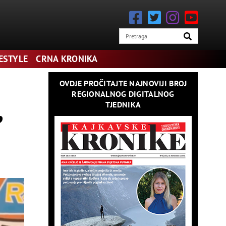
FESTYLE
CRNA KRONIKA
 ispunjavate li uvjete za bilo koju.
OVDJE PROČITAJTE NAJNOVIJI BROJ
REGIONALNOG DIGITALNOG
,
TJEDNIKA