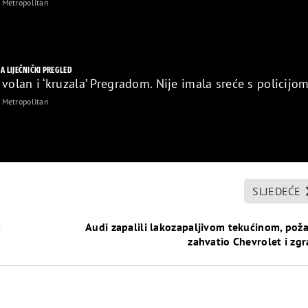
Metropolitan
NA LIJEČNIČKI PREGLED
volan i ‘kruzala’ Pregradom. Nije imala sreće s policijo
Metropolitan
SLJEDEĆE
a
Audi zapalili lakozapaljivom tekućinom, poža
zahvatio Chevrolet i zg