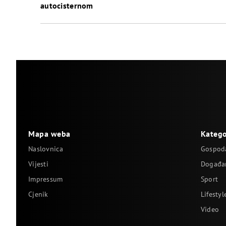
autocisternom
Mapa weba
Katego
Naslovnica
Gospod
Vijesti
Događa
Impressum
Sport
Cjenik
Lifestyl
Video