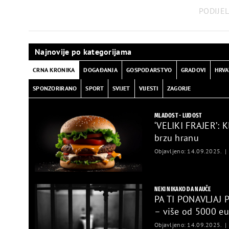
video
PODIJEL
Najnovije po kategorijama
Pogledaj
CRNA KRONIKA
DOGAĐANJA
GOSPODARSTVO
GRADOVI
HRVA
SPONZORIRANO
SPORT
SVIJET
VIJESTI
ZAGORJE
video
MLADOST - LUDOST
‘VELIKI FRAJER’: 
brzu hranu
Objavljeno: 14.09.2025.
Pogledaj
video
NEKI NIKAKO DA NAUČE
PA TI PONAVLJAJ 
– više od 5000 eu
Objavljeno: 14.09.2025.