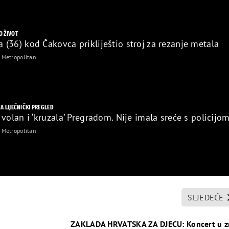
O ŽIVOT
(36) kod Čakovca prikliještio stroj za rezanje metala
Metropolitan
NA LIJEČNIČKI PREGLED
volan i ‘kruzala’ Pregradom. Nije imala sreće s policijo
Metropolitan
SLJEDEĆE
ZAKLADA HRVATSKA ZA DJECU: Koncert u z