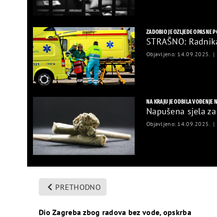
ZADOBIO JE OZLJEDE OPASNE P
STRAŠNO: Radnika 
Objavljeno: 14.09.2025.
NA KRAJU JE ODBILA VOĐENJE 
Napušena sjela za 
Objavljeno: 14.09.2025.
PRETHODNO
Dio Zagreba zbog radova bez vode, opskrba