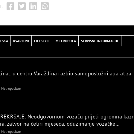
I:
TSKA
KVARTOVI
LIFESTYLE
METROPOLA
SERVISNE INFORMACIJE
Klinac u centru Varaždina razbio samoposlužni aparat za
Metropolitan
PREKRŠAJE: Neodgovornom vozaču prijeti ogromna kaz
ra, zatvor na četiri mjeseca, oduzimanje vozačke…
Metropolitan