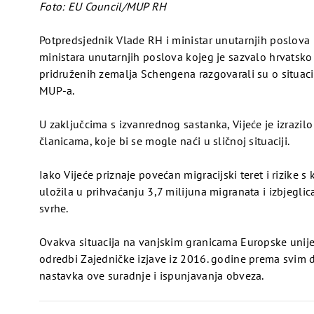
Foto: EU Council/MUP RH
Potpredsjednik Vlade RH i ministar unutarnjih poslova
ministara unutarnjih poslova kojeg je sazvalo hrvatsko 
pridruženih zemalja Schengena razgovarali su o situaci
MUP-a.
U zaključcima s izvanrednog sastanka, Vijeće je izrazi
Pogledaj
članicama, koje bi se mogle naći u sličnoj situaciji.
Iako Vijeće priznaje povećan migracijski teret i rizike 
video
uložila u prihvaćanju 3,7 milijuna migranata i izbjeglic
svrhe.
Ovakva situacija na vanjskim granicama Europske unije 
odredbi Zajedničke izjave iz 2016. godine prema svim d
Pogledaj
nastavka ove suradnje i ispunjavanja obveza.