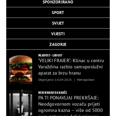
SPONZORIRANO
SPORT
SVIJET
VIJESTI
ZAGORJE
MLADOST - LUDOST
‘VELIKI FRAJER’: Klinac u centru
Varaždina razbio samoposlužni
aparat za brzu hranu
Objavljeno: 14.09.2025.
Metropolitan
NEKI NIKAKO DA NAUČE
PA TI PONAVLJAJ PREKRŠAJE:
Neodgovornom vozaču prijeti
ogromna kazna – više od 5000