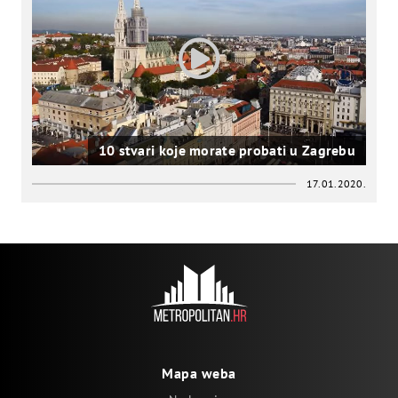
10 stvari koje morate probati u Zagrebu
17.01.2020.
Mapa weba