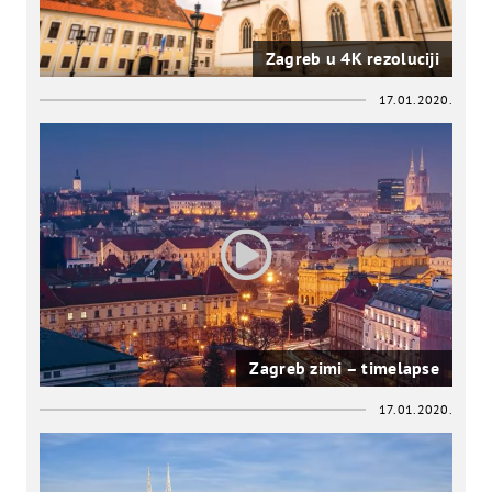
Zagreb u 4K rezoluciji
17.01.2020.
Zagreb zimi – timelapse
17.01.2020.