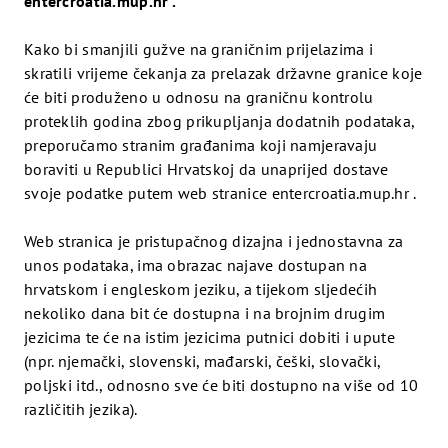
entercroatia.mup.hr .
Kako bi smanjili gužve na graničnim prijelazima i
skratili vrijeme čekanja za prelazak državne granice koje
će biti produženo u odnosu na graničnu kontrolu
proteklih godina zbog prikupljanja dodatnih podataka,
preporučamo stranim građanima koji namjeravaju
boraviti u Republici Hrvatskoj da unaprijed dostave
svoje podatke putem web stranice entercroatia.mup.hr .
Web stranica je pristupačnog dizajna i jednostavna za
unos podataka, ima obrazac najave dostupan na
hrvatskom i engleskom jeziku, a tijekom sljedećih
nekoliko dana bit će dostupna i na brojnim drugim
jezicima te će na istim jezicima putnici dobiti i upute
(npr. njemački, slovenski, mađarski, češki, slovački,
poljski itd., odnosno sve će biti dostupno na više od 10
različitih jezika).