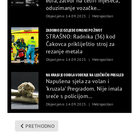
eura, zatvor na četiri mjeseca,
oduzimanje vozačke…
Objavljeno: 14.09.2025.
Metropolitan
ZADOBIO JE OZLJEDE OPASNE PO ŽIVOT
STRAŠNO: Radnika (36) kod
Čakovca prikliještio stroj za
rezanje metala
Objavljeno: 14.09.2025.
Metropolitan
NA KRAJU JE ODBILA VOĐENJE NA LIJEČNIČKI PREGLED
Napušena sjela za volan i
‘kruzala’ Pregradom. Nije imala
sreće s policijom…
Objavljeno: 14.09.2025.
Metropolitan
PRETHODNO