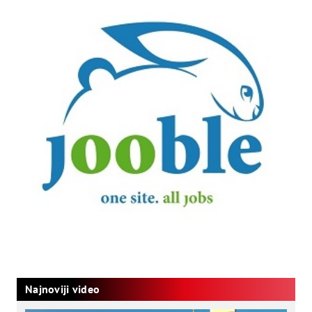
Najnoviji video