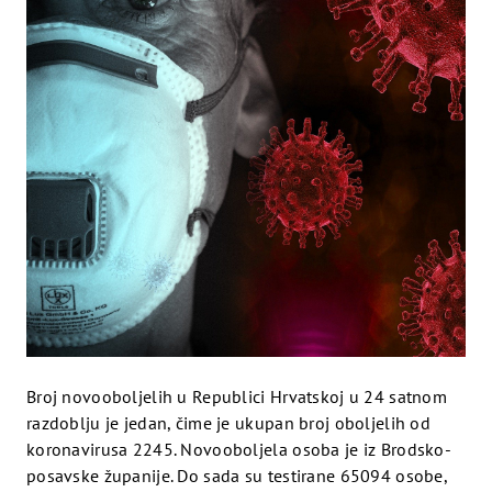
Las Vegas Casino 50 Free Spins
Besplatni online casino bonus bez depozita Australski
bonus, lako se može dobiti u većini internetskih
kockarnica.
Slotovi pružaju ono što nedostaje drugim virtualnim
društvenim kockarnicama.
Mobilno kockanje bez online popisa za registraciju 2024
Blackjack Pravila Igre
Hvala ti, Jozef, na velikoj usluzi.
Slot Buffalo Rampage Bonusi I Besplatne Vrtnje
Internetska stranica sadrži informacije o lokalnim sastancima u
12 koraka, preporukama za liječenje ovisnosti, alatima za
samoisključivanje, testu procjene i još mnogo toga.
Broj novooboljelih u Republici Hrvatskoj u 24 satnom
Jackpot Najčešći Brojevi
razdoblju je jedan, čime je ukupan broj oboljelih od
koronavirusa 2245. Novooboljela osoba je iz Brodsko-
posavske županije. Do sada su testirane 65094 osobe,