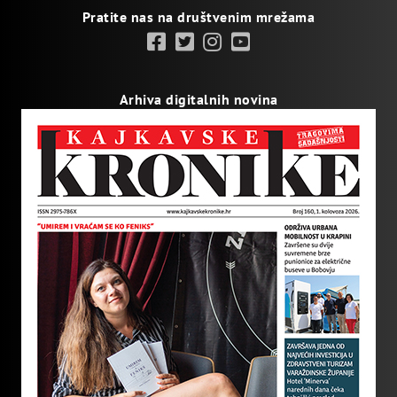
Pratite nas na društvenim mrežama
Arhiva digitalnih novina