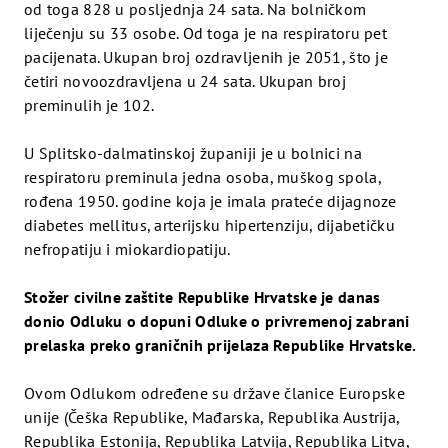
od toga 828 u posljednja 24 sata. Na bolničkom
liječenju su 33 osobe. Od toga je na respiratoru pet
pacijenata. Ukupan broj ozdravljenih je 2051, što je
četiri novoozdravljena u 24 sata. Ukupan broj
preminulih je 102.
U Splitsko-dalmatinskoj županiji je u bolnici na
respiratoru preminula jedna osoba, muškog spola,
rođena 1950. godine koja je imala prateće dijagnoze
diabetes mellitus, arterijsku hipertenziju, dijabetičku
nefropatiju i miokardiopatiju.
Stožer civilne zaštite Republike Hrvatske je danas
donio Odluku o dopuni Odluke o privremenoj zabrani
prelaska preko graničnih prijelaza Republike Hrvatske.
Ovom Odlukom određene su države članice Europske
unije (Češka Republike, Mađarska, Republika Austrija,
Republika Estonija, Republika Latvija, Republika Litva,