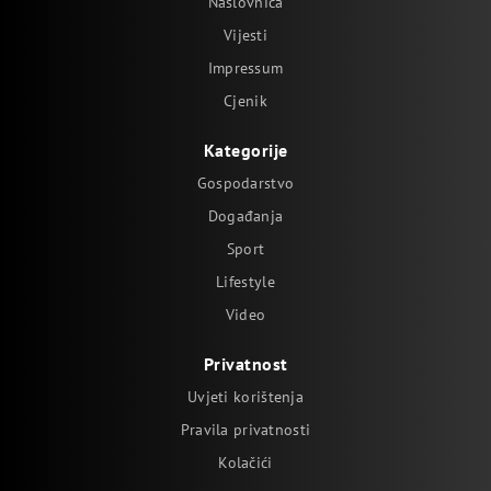
Naslovnica
Vijesti
Impressum
Cjenik
Kategorije
Gospodarstvo
Događanja
Sport
Lifestyle
Video
Privatnost
Uvjeti korištenja
Pravila privatnosti
Kolačići