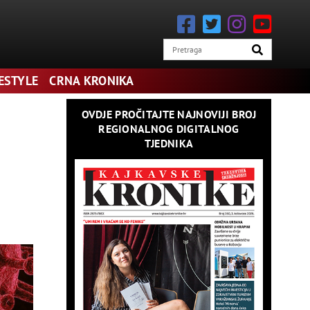
ra, Alinsus nudi jedan od najviših na svijetu.
FESTYLE
CRNA KRONIKA
 i Alinsus, to je dovoljno za većinu britanskih kockara koji
OVDJE PROČITAJTE NAJNOVIJI BROJ
REGIONALNOG DIGITALNOG
TJEDNIKA
za blackjack i 1 stola za rulet, gdje igrači dobivaju uslugu s