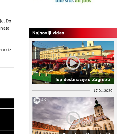
je. Do
enata
Najnoviji video
eno iz
Top destinacije u Zagrebu
17.01.2020.