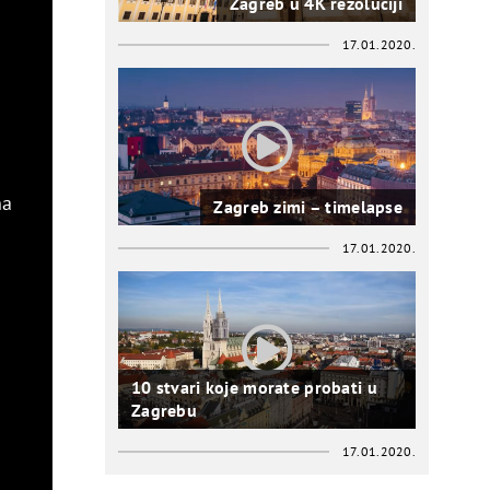
Zagreb u 4K rezoluciji
17.01.2020.
na
Zagreb zimi – timelapse
17.01.2020.
10 stvari koje morate probati u
Zagrebu
17.01.2020.