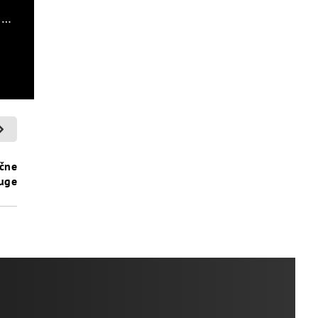
m…
ične
kuge