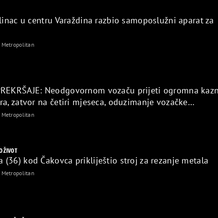
Klinac u centru Varaždina razbio samoposlužni aparat za
Metropolitan
PREKRŠAJE: Neodgovornom vozaču prijeti ogromna kaz
ra, zatvor na četiri mjeseca, oduzimanje vozačke…
Metropolitan
O ŽIVOT
(36) kod Čakovca prikliještio stroj za rezanje metala
Metropolitan