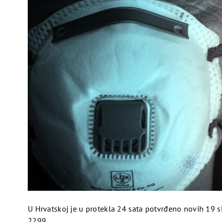
Online kasino automati za novac za igre na
Najbolja Bitcoin Kasina 2025
Pritisnete gumb, pogledate slike koje se mijenjaju i prilagodite
Otvaranje Kockarnica
Nadamo se da ćete svi uživati u ovim besplatnim automatima za 
Book Of Ra Casino Recenzija I Iskustva 2025
U Hrvatskoj je u protekla 24 sata potvrđeno novih 19 s
2299.