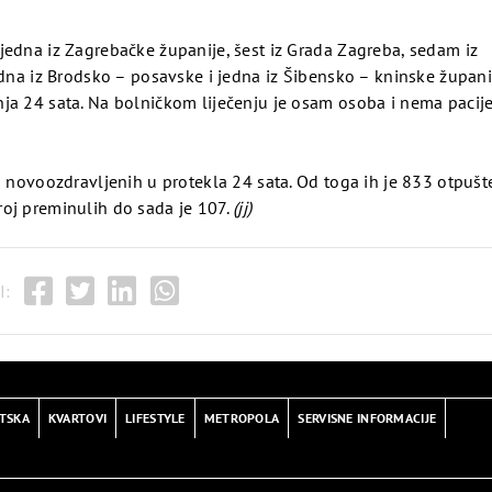
jedna iz Zagrebačke županije, šest iz Grada Zagreba, sedam iz
edna iz Brodsko – posavske i jedna iz Šibensko – kninske župani
nja 24 sata. Na bolničkom liječenju je osam osoba i nema pacij
o novoozdravljenih u protekla 24 sata. Od toga ih je 833 otpušt
roj preminulih do sada je 107.
(jj)
I:
TSKA
KVARTOVI
LIFESTYLE
METROPOLA
SERVISNE INFORMACIJE