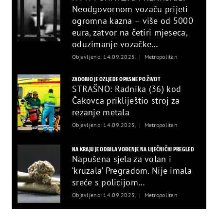
Neodgovornom vozaču prijeti
ogromna kazna – više od 5000
eura, zatvor na četiri mjeseca,
oduzimanje vozačke…
Objavljeno: 14.09.2025.
Metropolitan
ZADOBIO JE OZLJEDE OPASNE PO ŽIVOT
STRAŠNO: Radnika (36) kod
Čakovca prikliještio stroj za
rezanje metala
Objavljeno: 14.09.2025.
Metropolitan
NA KRAJU JE ODBILA VOĐENJE NA LIJEČNIČKI PREGLED
Napušena sjela za volan i
‘kruzala’ Pregradom. Nije imala
sreće s policijom…
Objavljeno: 14.09.2025.
Metropolitan