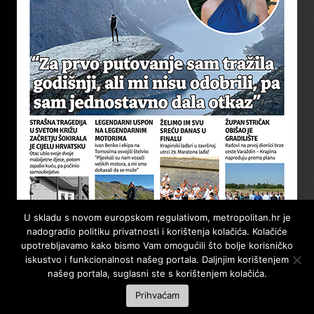
U skladu s novom europskom regulativom, metropolitan.hr je
nadogradio politiku privatnosti i korištenja kolačića. Kolačiće
upotrebljavamo kako bismo Vam omogućili što bolje korisničko
iskustvo i funkcionalnost našeg portala. Daljnjim korištenjem
našeg portala, suglasni ste s korištenjem kolačića.
Copyright © 2026
Metropolitan.hr
- Sva prava pridržana
Prihvaćam
Hosting & design:
ORBIS