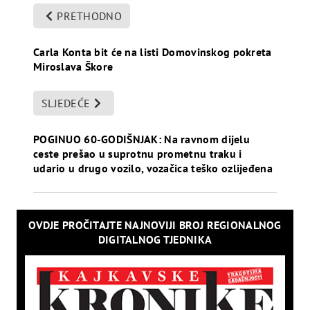
PRETHODNO
Carla Konta bit će na listi Domovinskog pokreta
Miroslava Škore
SLJEDEĆE
POGINUO 60-GODIŠNJAK: Na ravnom dijelu
ceste prešao u suprotnu prometnu traku i
udario u drugo vozilo, vozačica teško ozlijeđena
OVDJE PROČITAJTE NAJNOVIJI BROJ REGIONALNOG
DIGITALNOG TJEDNIKA