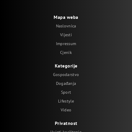
Mapa weba
Naslovnica
Vijesti
Impressum
Cjenik
Kategorije
Gospodarstvo
Događanja
Sport
Lifestyle
Video
Privatnost