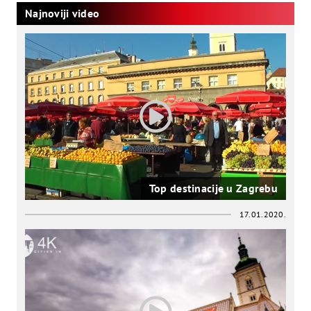
Najnoviji video
Top destinacije u Zagrebu
17.01.2020.