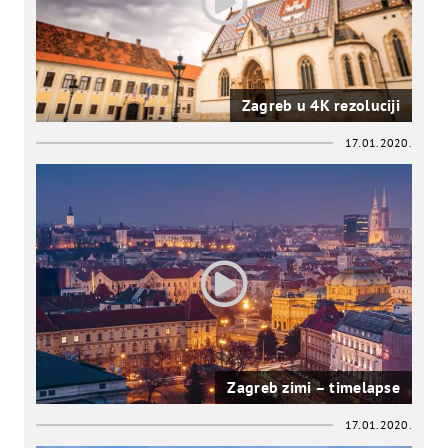
Zagreb u 4K rezoluciji
17.01.2020.
Zagreb zimi – timelapse
17.01.2020.