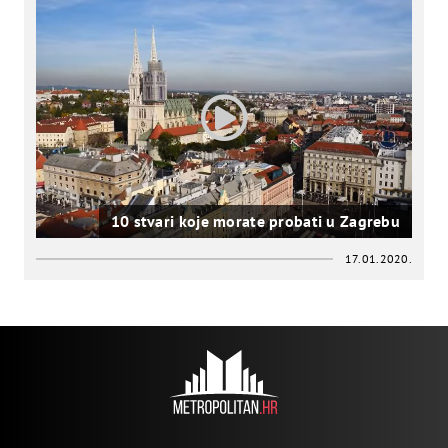
10 stvari koje morate probati u Zagrebu
17.01.2020.