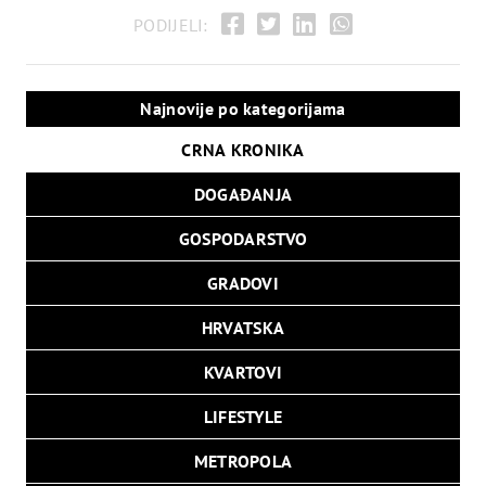
PODIJELI:
Najnovije po kategorijama
CRNA KRONIKA
DOGAĐANJA
GOSPODARSTVO
GRADOVI
HRVATSKA
KVARTOVI
LIFESTYLE
METROPOLA