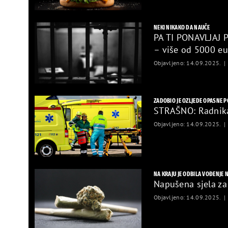
NEKI NIKAKO DA NAUČE
PA TI PONAVLJAJ 
– više od 5000 eu
Objavljeno: 14.09.2025.
ZADOBIO JE OZLJEDE OPASNE P
STRAŠNO: Radnika 
Objavljeno: 14.09.2025.
NA KRAJU JE ODBILA VOĐENJE 
Napušena sjela za 
Objavljeno: 14.09.2025.