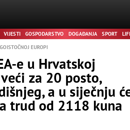
nu ulogu kada je u pitanju stvaranje dodatnog kanala prihoda za
VIJESTI
GOSPODARSTVO
DOGAĐANJA
SPORT
LI
nudu za prijavu prije nego što uplatite svoj prvi depozit.
stoji mogućnost maksimiziranja nekih igara koje igračima dodaju
UGOISTOČNOJ EUROPI
EA-e u Hrvatskoj
 veći za 20 posto,
ravi novac na mreži, a ne nude ih sve poker stranice.
išnjeg, a u siječnju ć
e svog klijenta).
za trud od 2118 kuna
tnih okretaja.
tice 2024