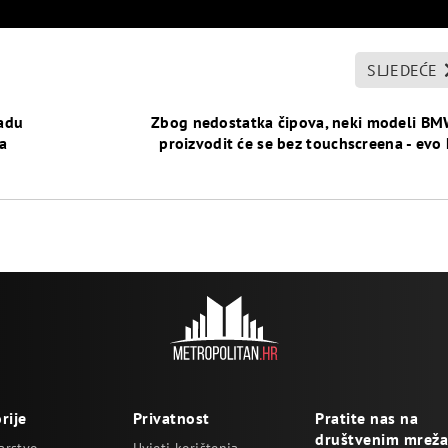
SLJEDEĆE
radu
Zbog nedostatka čipova, neki modeli B
a
proizvodit će se bez touchscreena - evo 
rije
Privatnost
Pratite nas na
društvenim mrež