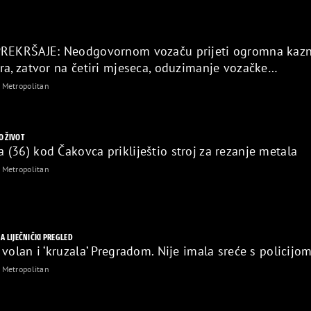
PREKRŠAJE: Neodgovornom vozaču prijeti ogromna kaz
ra, zatvor na četiri mjeseca, oduzimanje vozačke…
Metropolitan
O ŽIVOT
(36) kod Čakovca prikliještio stroj za rezanje metala
Metropolitan
NA LIJEČNIČKI PREGLED
volan i ‘kruzala’ Pregradom. Nije imala sreće s policijo
Metropolitan