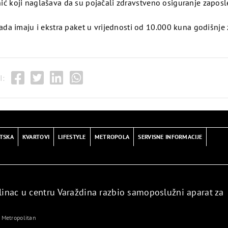
anić koji naglašava da su pojačali zdravstveno osiguranje zaposl
da imaju i ekstra paket u vrijednosti od 10.000 kuna godišnje 
I:
TSKA
KVARTOVI
LIFESTYLE
METROPOLA
SERVISNE INFORMACIJE
Klinac u centru Varaždina razbio samoposlužni aparat za
Metropolitan