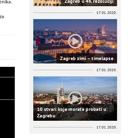
Zagreb u 4K rezoluciji
enika.
17.01.2020.
za
Zagreb zimi – timelapse
17.01.2020.
10 stvari koje morate probati u
Zagrebu
17.01.2020.