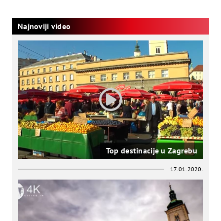
Najnoviji video
Top destinacije u Zagrebu
17.01.2020.