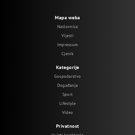
Mapa weba
Naslovnica
Vijesti
Impressum
Cjenik
Kategorije
Gospodarstvo
Događanja
Sport
Lifestyle
Video
Privatnost