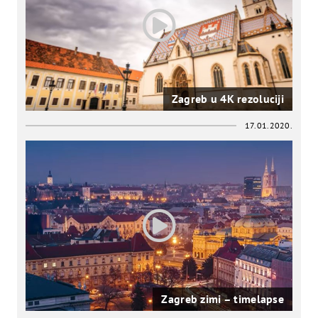
Zagreb u 4K rezoluciji
17.01.2020.
Zagreb zimi – timelapse