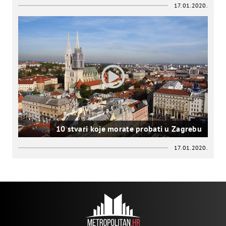
17.01.2020.
10 stvari koje morate probati u Zagrebu
17.01.2020.