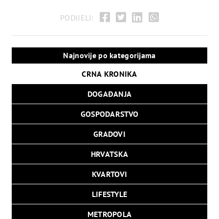
PODIJELI:
Najnovije po kategorijama
CRNA KRONIKA
DOGAĐANJA
GOSPODARSTVO
GRADOVI
HRVATSKA
KVARTOVI
LIFESTYLE
METROPOLA