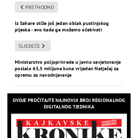
PRETHODNO
Iz Sahare stiže još jedan oblak pustinjskog
pijeska - evo kada ga možemo očekivati
SLJEDEĆE
Ministarstvo poljoprivrede u javno savjetovanje
poslalo 63,5 milijuna kuna vrijedan Natječaj za
opremu za navodnjavanje
OVDJE PROČITAJTE NAJNOVIJI BROJ REGIONALNOG
DIGITALNOG TJEDNIKA