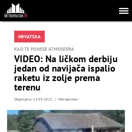
Automati s jackpotom sa značajkama na internetu 2024
Slot Amazon S Battle Bonusi I Besplatne Vrtnje
: Ova igra
je također utor 5 insin 5 od developera softvera Insin
koji će nas odvesti na putovanje kroz smaragdne otoke.
HRVATSKA
Betwinner Casino Recenzija I Iskustva 2025
- U ovoj fazi
KAD TE PONESE ATMOSFERA
postoji i fiksni divlji simbol koji može dodatno povećati
VIDEO: Na ličkom derbiju
Vaš dobitak, nakon čega će vas dočekati šarmantna
animacija kameleona koji sjedi na grani.
jedan od navijača ispalio
Americki Blackjack
: Da, sve su igre optimizirane za
raketu iz zolje prema
mobilnu upotrebu i rade glatko, bez ikakvih problema.
terenu
Najbolji slot u hrvatskoj kasino 2024
Objavljeno: 13.09.2022.
Metropolitan
Thunderkick Casino Igre Recenzija
Ne morate se registrirati – samo idite na stranicu igre i
pokrenite je.
Kockarnice Las Vegas