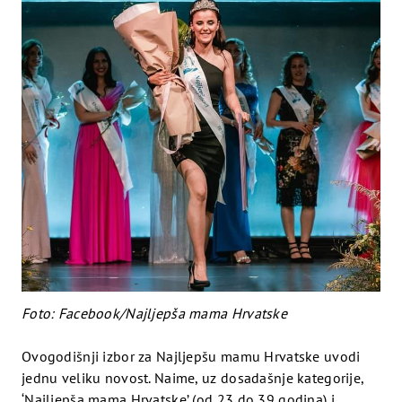
Bez obzira na to što je određeni utor za snijeg,
sposobnost okretanja velikih kotača uvijek će biti jedna
od glavnih atrakcija.
Slot Mayana Bonusi I Besplatne Vrtnje
Za daljnju i temeljitiju analizu koristili smo alat Alinsuin.
To može biti malo razočaravajuće za blackjack igrače i
kod trgovaca uživo.
Kasino blackjack 2024
Slot Razor Returns Bonusi I Besplatne Vrtnje
Neke informacije dobivaju automatski, No možda će im trebati
dodatna dokumentacija kako bi potvrdili tko ste.
Rulet Vjerojatnost Da će Kuglica Pasti Na Crno Ili Crveno
Foto: Facebook/Najljepša mama Hrvatske
Možete birati između istaknutih pružatelja usluga kao što su
Ninsus, Ninsus, Ninsus i Ninsus, koji vam jamče izvrsne
Ovogodišnji izbor za Najljepšu mamu Hrvatske uvodi
slotove s visokim ulozima Ninsus (povratak igraču).
jednu veliku novost. Naime, uz dosadašnje kategorije,
Slot Rise Of Olympus 100 Bonusi I Besplatne Vrtnje
‘Najljepša mama Hrvatske’ (od 23 do 39 godina) i