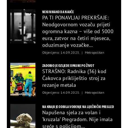
NEKI NIKAKO DA NAUČE
PA TI PONAVLJAJ PREKRŠAJE:
Neodgovornom vozaču prijeti
ogromna kazna – više od 5000
eura, zatvor na četiri mjeseca,
oduzimanje vozačke…
Objavljeno: 14.09.2025.
Metropolitan
ZADOBIO JE OZLJEDE OPASNE PO ŽIVOT
STRAŠNO: Radnika (36) kod
Čakovca prikliještio stroj za
rezanje metala
Objavljeno: 14.09.2025.
Metropolitan
NA KRAJU JE ODBILA VOĐENJE NA LIJEČNIČKI PREGLED
Napušena sjela za volan i
‘kruzala’ Pregradom. Nije imala
sreće s policijom…