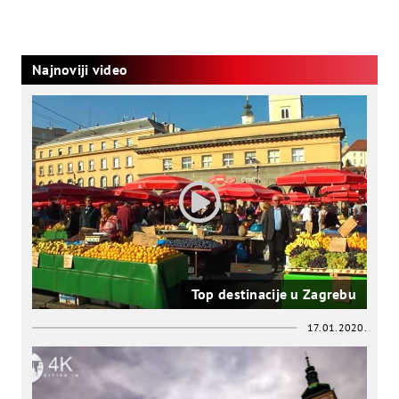
Najnoviji video
Top destinacije u Zagrebu
17.01.2020.