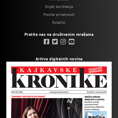
Uvjeti korištenja
Pravila privatnosti
Kolačići
Pratite nas na društvenim mrežama
Arhiva digitalnih novina