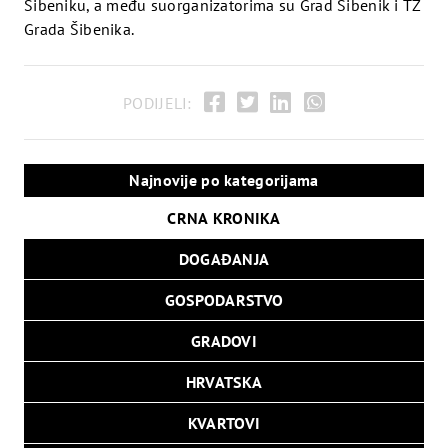
Šibeniku, a među suorganizatorima su Grad Šibenik i TZ
Grada Šibenika.
PODIJELI:
Najnovije po kategorijama
CRNA KRONIKA
DOGAĐANJA
GOSPODARSTVO
GRADOVI
HRVATSKA
KVARTOVI