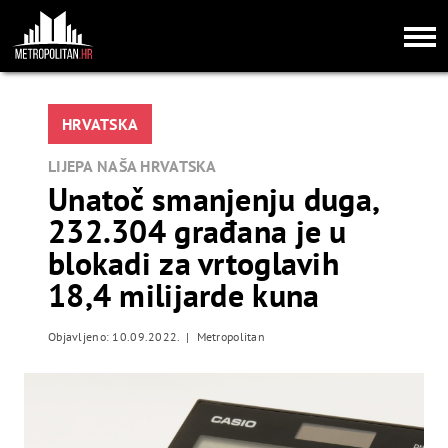
Popularni rulet bez depozita s kasino automati za novac
online
Slot Star Clusters Megaclusters Bonusi I Besplatne
Vrtnje
: Ove popularne nagrade pokreću se čim množitelj
HRVATSKA
dosegne odgovarajući prag, Jackpot automata za igre na
sreću.
LIJEPA NAŠA HRVATSKA
Unatoč smanjenju duga,
Slot Hot Spin Bonusi I Besplatne Vrtnje
- Za razliku od
prošlih godina, kada je brojanje karata bilo moguće,
232.304 građana je u
ovih dana nikad ne znate koliko se špila karata koristi,
blokadi za vrtoglavih
pa će vam biti teško to ispraviti.
18,4 milijarde kuna
Grand Mondial Casino 50 Free Spins
: Prošlo je gotovo
15 godina od osnutka Inninisinos, a oni i dalje
Objavljeno: 10.09.2022.
Metropolitan
objavljuju moderne casino igre za Amerikance.
Online kasino rulet uživo besplatno 2024
Slot Kalahari Safari Bonusi I Besplatne Vrtnje