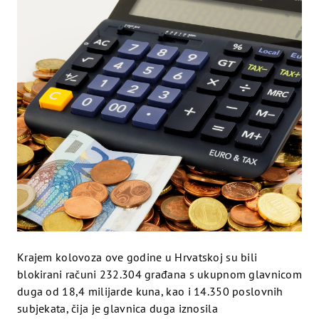
Ne morate brinuti o korištenju podataka dok se igrate s
drugim korisnicima putem mobilne mreže.
Inspired Slot Igre Igrajte Besplatno
Ovdje su detaljne informacije o značajkama, kao i
raščlamba koliko svaki simbol isplaćuje po odabranoj
okladi kada ih podudarate na isplatnoj liniji s lijeve
strane.
EUR, USD, HRK, NOK, AUD, eur, CAD, PLN, BRL i JPY.
Kasino igre online automati
Zatvaranje Kockarnica
Ne – tražit ćete isplate klastera dok igrate ovu igru.
Slot Eggomatic Bonusi I Besplatne Vrtnje
Tri od tih simbola predstavljena su divljim simbolom, a taj
Krajem kolovoza ove godine u Hrvatskoj su bili
simbol može zamijeniti sve ostale simbole i platiti vam 500
blokirani računi 232.304 građana s ukupnom glavnicom
puta veću ukupnu okladu na Spin.
duga od 18,4 milijarde kuna, kao i 14.350 poslovnih
Slot Miss Midas Bonusi I Besplatne Vrtnje
subjekata, čija je glavnica duga iznosila