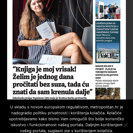
U skladu s novom europskom regulativom, metropolitan.hr je
nadogradio politiku privatnosti i korištenja kolačića. Kolačiće
upotrebljavamo kako bismo Vam omogućili što bolje korisničko
iskustvo i funkcionalnost našeg portala. Daljnjim korištenjem
našeg portala, suglasni ste s korištenjem kolačića.