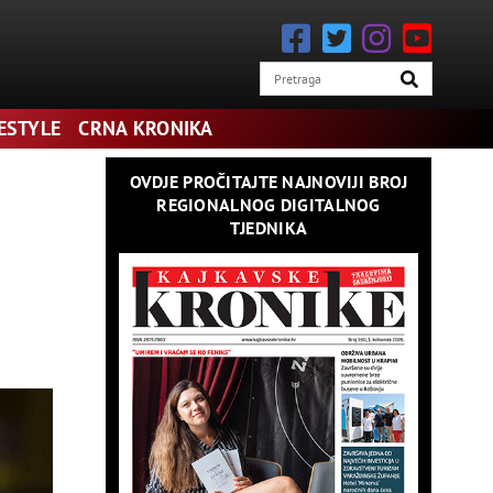
ate, i Bože, kako sam bio iznenađen.
FESTYLE
CRNA KRONIKA
OVDJE PROČITAJTE NAJNOVIJI BROJ
REGIONALNOG DIGITALNOG
TJEDNIKA