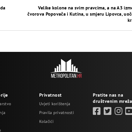
 da
Velike kolone na svim pravcima, a na A3 iz
čvorova Popovača i Kutina, u smjeru Lipovca, uo
k
rije
Privatnost
Pratite nas na
društvenim mrež
arstvo
Uvjeti korištenja
nja
Pravila privatnosti
Kolačići
e