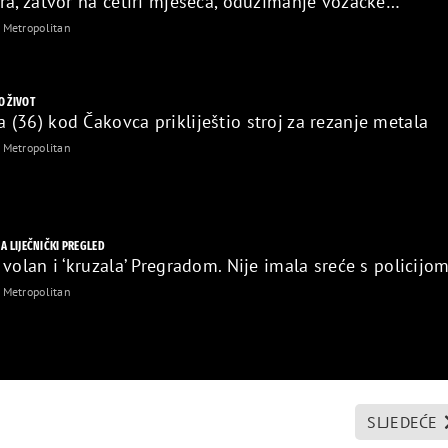
ra, zatvor na četiri mjeseca, oduzimanje vozačke…
Metropolitan
O ŽIVOT
(36) kod Čakovca prikliještio stroj za rezanje metala
Metropolitan
NA LIJEČNIČKI PREGLED
volan i ‘kruzala’ Pregradom. Nije imala sreće s policijo
Metropolitan
SLJEDEĆE