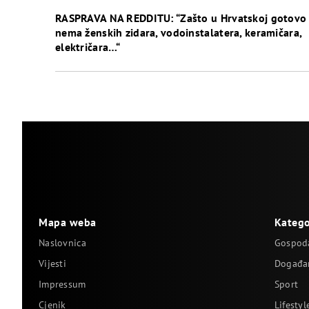
RASPRAVA NA REDDITU: “Zašto u Hrvatskoj gotovo
nema ženskih zidara, vodoinstalatera, keramičara,
električara…“
Mapa weba
Katego
Naslovnica
Gospod
Vijesti
Događa
Impressum
Sport
Cjenik
Lifestyl