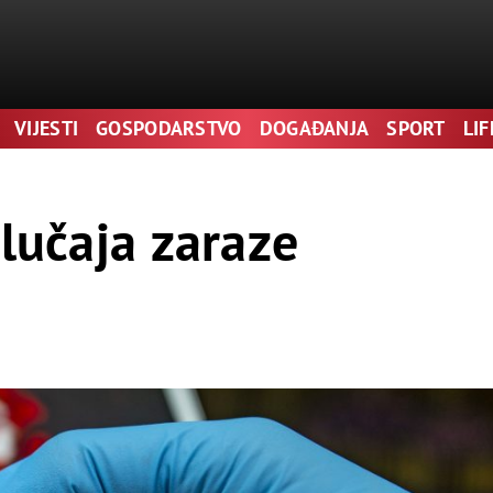
gri, svirao sam u Inninsu nakon što sam čuo za njihove brze ispl
VIJESTI
GOSPODARSTVO
DOGAĐANJA
SPORT
LI
 je korišten zapravo je bio moj.
orijeklom je iz Zapadne Afrike i naziva se Alinsus.
lučaja zaraze
j
ka ovog automata.
om.
ojatnih video utora koje možete isprobati.