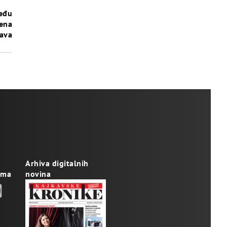
među
čena
rava
Arhiva digitalnih
ama
novina