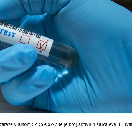
om dok se ne utvrdi pobjednik.
ću kao što su Ainsus ili Ainsus, pa se koncentriraju na ono što 
zaraze virusom SARS-CoV-2 te je broj aktivnih slučajeva u Hrva