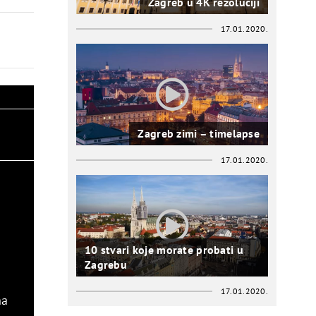
Zagreb u 4K rezoluciji
17.01.2020.
Zagreb zimi – timelapse
17.01.2020.
10 stvari koje morate probati u
Zagrebu
17.01.2020.
na