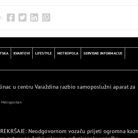
I:
TSKA
KVARTOVI
LIFESTYLE
METROPOLA
SERVISNE INFORMACIJE
Klinac u centru Varaždina razbio samoposlužni aparat za
Metropolitan
PREKRŠAJE: Neodgovornom vozaču prijeti ogromna kaz