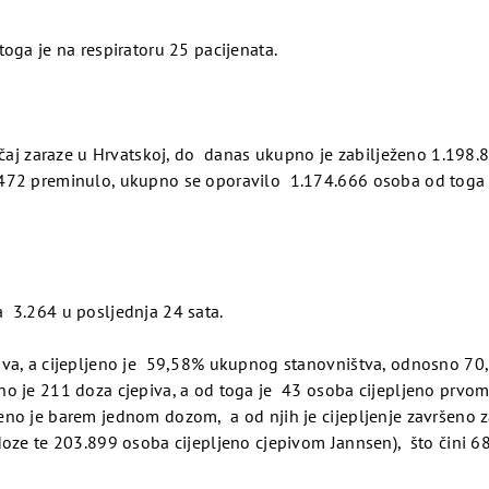
toga je na respiratoru 25 pacijenata.
lučaj zaraze u Hrvatskoj, do danas ukupno je zabilježeno 1.198.
.472 preminulo, ukupno se oporavilo 1.174.666 osoba od toga
a 3.264 u posljednja 24 sata.
piva, a cijepljeno je 59,58% ukupnog stanovništva, odnosno 70
o je 211 doza cjepiva, a od toga je 43 osoba cijepljeno prvo
no je barem jednom dozom, a od njih je cijepljenje završeno 
doze te 203.899 osoba cijepljeno cjepivom Jannsen), što čini 6